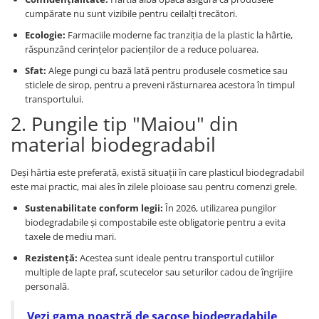
cumpărate nu sunt vizibile pentru ceilalți trecători.
Ecologie:
Farmaciile moderne fac tranziția de la plastic la hârtie,
răspunzând cerințelor pacienților de a reduce poluarea.
Sfat:
Alege pungi cu bază lată pentru produsele cosmetice sau
sticlele de sirop, pentru a preveni răsturnarea acestora în timpul
transportului.
2. Pungile tip "Maiou" din
material biodegradabil
Deși hârtia este preferată, există situații în care plasticul biodegradabil
este mai practic, mai ales în zilele ploioase sau pentru comenzi grele.
Sustenabilitate conform legii:
În 2026, utilizarea pungilor
biodegradabile și compostabile este obligatorie pentru a evita
taxele de mediu mari.
Rezistență:
Acestea sunt ideale pentru transportul cutiilor
multiple de lapte praf, scutecelor sau seturilor cadou de îngrijire
personală.
Vezi gama noastră de sacoșe biodegradabile