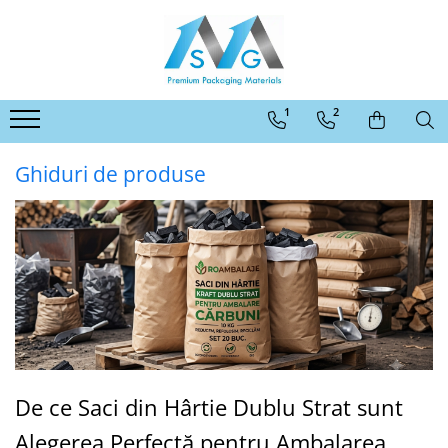
Categorii ambalaje MSG
Ambalaje pentru comert online
1
2
Ambalaje pentru panificatie,
patiserii, fast-food si horeca
Ghiduri de produse
Ambalaje pentru abatoare si
industria de procesare a carnii
Ambalaje pentru comert offline
Ambalaje pentru industria
moraritului
Ambalaje agro-industriale
Protectie
Alte ambalaje
De ce Saci din Hârtie Dublu Strat sunt
Alegerea Perfectă pentru Ambalarea