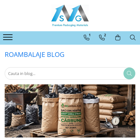
Categorii ambalaje MSG
Ambalaje pentru comert online
1
2
Ambalaje pentru panificatie,
patiserii, fast-food si horeca
ROAMBALAJE BLOG
Ambalaje pentru abatoare si
industria de procesare a carnii
Ambalaje pentru comert offline
Ambalaje pentru industria
moraritului
Ambalaje agro-industriale
Protectie
Alte ambalaje