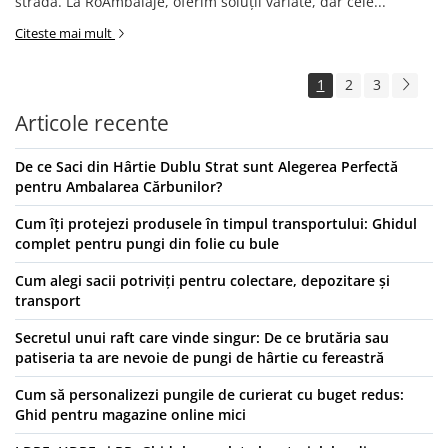
stradă. La RoAmbalaje, oferim soluții variate, dar cele...
Citeste mai mult
1
2
3
Articole recente
De ce Saci din Hârtie Dublu Strat sunt Alegerea Perfectă
pentru Ambalarea Cărbunilor?
Cum îți protejezi produsele în timpul transportului: Ghidul
complet pentru pungi din folie cu bule
Cum alegi sacii potriviți pentru colectare, depozitare și
transport
Secretul unui raft care vinde singur: De ce brutăria sau
patiseria ta are nevoie de pungi de hârtie cu fereastră
Cum să personalizezi pungile de curierat cu buget redus:
Ghid pentru magazine online mici