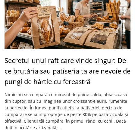
Secretul unui raft care vinde singur: De
ce brutăria sau patiseria ta are nevoie de
pungi de hârtie cu fereastră
Nimic nu se compară cu mirosul de pâine caldă, abia scoasă
din cuptor, sau cu imaginea unor croissant-e aurii, rumenite
la perfecție. În lumea panificației și a patiseriei, decizia de
cumpărare se ia în proporție de peste 80% pe bază vizuală și
olfactivă. Clienții tăi cumpără, în primul rând, cu ochii. Dacă
deții o brutărie artizanală,...