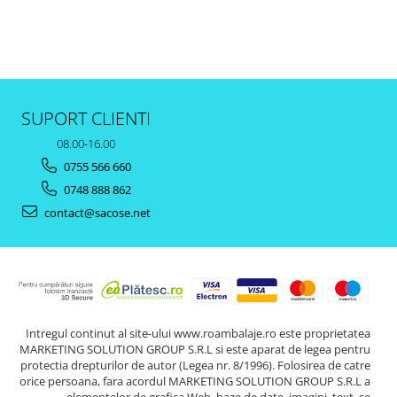
SUPORT CLIENTI
08.00-16.00
0755 566 660
0748 888 862
contact@sacose.net
Intregul continut al site-ului www.roambalaje.ro este proprietatea
MARKETING SOLUTION GROUP S.R.L si este aparat de legea pentru
protectia drepturilor de autor (Legea nr. 8/1996). Folosirea de catre
orice persoana, fara acordul MARKETING SOLUTION GROUP S.R.L a
elementelor de grafica Web, baze de date, imagini, text, se