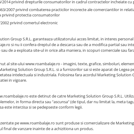
/2014 privind drepturile consumatorilor in cadrul contractelor incheiate cu p
363/2007 privind combaterea practicilor incorecte ale comerciantilor in relati
 privind protectia consumatorilor
2002 privind comertul electronic
tion Group S.R.L. garanteaza utilizatorului acces limitat, in interes personal
je.ro
si nu ii confera dreptul de a descarca sau de a modifica partial sau integ
sau de a exploata site-ul in orice alta maniera, in scopuri comerciale sau fara 
nut al site-ului
www.roambalaje.ro
- imagini, texte, grafice, simboluri, elemen
arketing Solution Group S.R.L. si a furnizorilor sai si este aparat de Legea pe
ietatea intelectuala si industriala. Folosirea fara acordul Marketing Soluti
atiei in vigoare.
.roambalaje.ro
este detinut de catre Marketing Solution Group S.R.L. Utili
blemelor, in forma directa sau "ascunsa" (de tipul, dar nu limitat la, meta ta
isa este interzisa si se pedepseste conform legii.
ezentate pe
www.roambalaje.ro
sunt produse si comercializare de Marketing 
tul final de vanzare inainte de a achizitiona un produs.