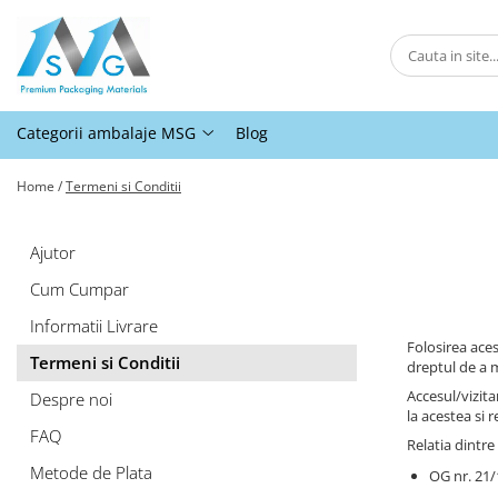
Categorii ambalaje MSG
Ambalaje pentru comert online
Categorii ambalaje MSG
Blog
Ambalaje pentru panificatie,
patiserii, fast-food si horeca
Home /
Termeni si Conditii
Ambalaje pentru abatoare si
industria de procesare a carnii
Ajutor
Ambalaje pentru comert offline
Cum Cumpar
Ambalaje pentru industria
moraritului
Informatii Livrare
Folosirea aces
Ambalaje agro-industriale
Termeni si Conditii
dreptul de a m
Protectie
Accesul/vizita
Despre noi
la acestea si 
Alte ambalaje
FAQ
Relatia dintr
Metode de Plata
OG nr. 21/