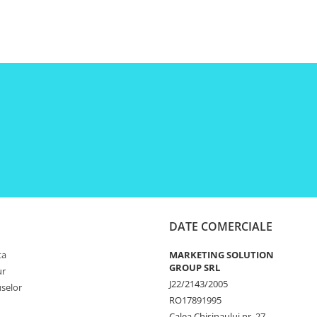
DATE COMERCIALE
ta
MARKETING SOLUTION
GROUP SRL
ur
J22/2143/2005
selor
RO17891995
Calea Chisinaului nr. 27