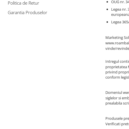
OUG nr. 34
Politica de Retur
Legea nr. 
Garantia Produselor
europeana
Legea 365/
Marketing Solu
www.roambala
vinde/revinde 
Intregul conti
proprietatea M
privind propr
conform legisl
Domeniul
www
siglelor si em
prealabila scr
Produsele pr
Verificati pre