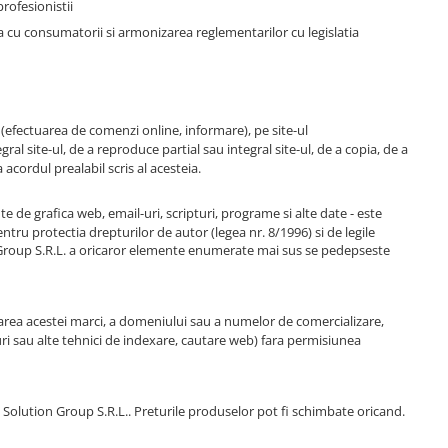
rofesionistii
a cu consumatorii si armonizarea reglementarilor cu legislatia
 (efectuarea de comenzi online, informare), pe site-ul
ral site-ul, de a reproduce partial sau integral site-ul, de a copia, de a
acordul prealabil scris al acesteia.
te de grafica web, email-uri, scripturi, programe si alte date - este
ntru protectia drepturilor de autor (legea nr. 8/1996) si de legile
on Group S.R.L. a oricaror elemente enumerate mai sus se pedepseste
zarea acestei marci, a domeniului sau a numelor de comercializare,
guri sau alte tehnici de indexare, cautare web) fara permisiunea
Solution Group S.R.L.. Preturile produselor pot fi schimbate oricand.