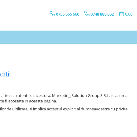
0755 566 660
0748 888 862
0,00
itii
citirea cu atentie a acestora. Marketing Solution Group S.R.L. isi asuma
te fi accesata in aceasta pagina.
r de ultilizare, si implica acceptul explicit al dumneavoastra cu privire