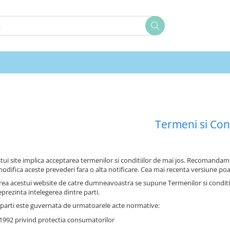
Termeni si Cond
tui site implica acceptarea termenilor si conditiilor de mai jos. Recomandam 
odifica aceste prevederi fara o alta notificare. Cea mai recenta versiune poa
rea acestui website de catre dumneavoastra se supune Termenilor si conditiilo
reprezinta intelegerea dintre parti.
e parti este guvernata de urmatoarele acte normative:
1992 privind protectia consumatorilor