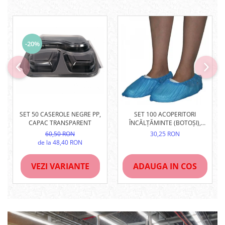
-20%
SET 50 CASEROLE NEGRE PP,
SET 100 ACOPERITORI
CAPAC TRANSPARENT
ÎNCĂLȚĂMINTE (BOTOȘI),
ALBAȘTRI, UNIVERSALI
60,50 RON
30,25 RON
de la 48,40 RON
VEZI VARIANTE
ADAUGA IN COS