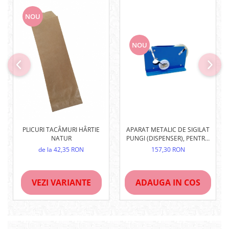
NOU
NOU
APARAT METALIC DE SIGILAT
PLICURI TACÂMURI HÂRTIE
PUNGI (DISPENSER), PENTRU
NATUR
BANDĂ DE 9MM
157,30 RON
de la 42,35 RON
ADAUGA IN COS
VEZI VARIANTE