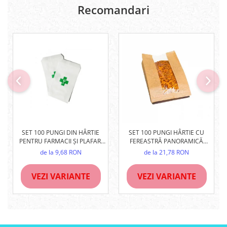
Recomandari
SET 100 PUNGI DIN HÂRTIE
SET 100 PUNGI HÂRTIE CU
PENTRU FARMACII ȘI PLAFAR,
FEREASTRĂ PANORAMICĂ
ALBE, REZISTENTE
BOPP, DIVERSE MĂRIMI,
de la 9,68 RON
de la 21,78 RON
PANIFICAȚIE ȘI PATISERIE
VEZI VARIANTE
VEZI VARIANTE