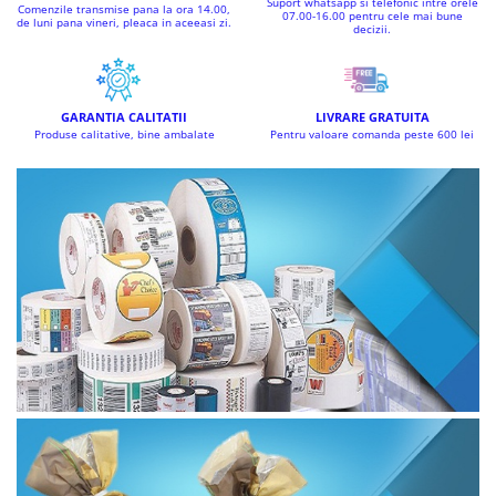
Suport whatsapp si telefonic intre orele
Comenzile transmise pana la ora 14.00,
07.00-16.00 pentru cele mai bune
de luni pana vineri, pleaca in aceeasi zi.
decizii.
GARANTIA CALITATII
LIVRARE GRATUITA
Produse calitative, bine ambalate
Pentru valoare comanda peste 600 lei