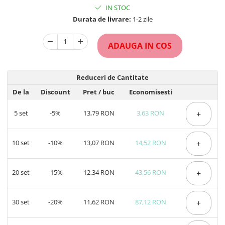
IN STOC
Durata de livrare:
1-2 zile
ADAUGA IN COS
Reduceri de Cantitate
De la
Discount
Pret
/ buc
Economisesti
5
set
-5%
13,79 RON
3,63 RON
+
10
set
-10%
13,07 RON
14,52 RON
+
20
set
-15%
12,34 RON
43,56 RON
+
30
set
-20%
11,62 RON
87,12 RON
+