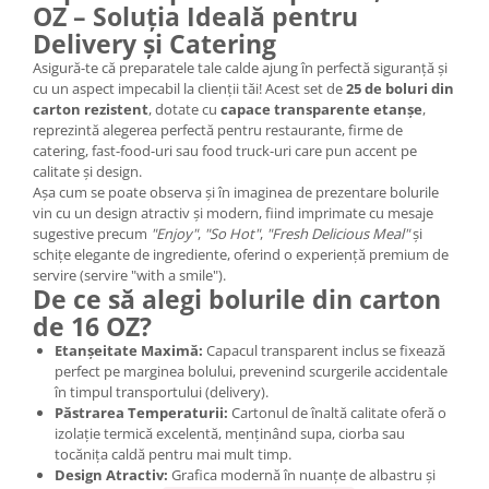
OZ – Soluția Ideală pentru
Delivery și Catering
Asigură-te că preparatele tale calde ajung în perfectă siguranță și
cu un aspect impecabil la clienții tăi! Acest set de
25 de boluri din
carton rezistent
, dotate cu
capace transparente etanșe
,
reprezintă alegerea perfectă pentru restaurante, firme de
catering, fast-food-uri sau food truck-uri care pun accent pe
calitate și design.
Așa cum se poate observa și în imaginea de prezentare bolurile
vin cu un design atractiv și modern, fiind imprimate cu mesaje
sugestive precum
"Enjoy"
,
"So Hot"
,
"Fresh Delicious Meal"
și
schițe elegante de ingrediente, oferind o experiență premium de
servire (servire "with a smile").
De ce să alegi bolurile din carton
de 16 OZ?
Etanșeitate Maximă:
Capacul transparent inclus se fixează
perfect pe marginea bolului, prevenind scurgerile accidentale
în timpul transportului (delivery).
Păstrarea Temperaturii:
Cartonul de înaltă calitate oferă o
izolație termică excelentă, menținând supa, ciorba sau
tocănița caldă pentru mai mult timp.
Design Atractiv:
Grafica modernă în nuanțe de albastru și