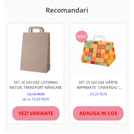
Recomandari
NOU
SET 25 SACOȘE HÂRTIE
SET 20 SACOȘE CATERING
IMPRIMATE "UNIVERSAL",
NATUR, TRANSPORT MÂNCARE
DESIGN CATERING,
24,20 RON
12,10 RON
DIMENSIUNI 32X22X24 CM
de la 10,89 RON
ADAUGA IN COS
VEZI VARIANTE