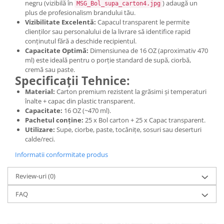
negru (vizibilă în
) adaugă un
MSG_Bol_supa_carton4.jpg
plus de profesionalism brandului tău.
Vizibilitate Excelentă:
Capacul transparent le permite
clienților sau personalului de la livrare să identifice rapid
conținutul fără a deschide recipientul.
Capacitate Optimă:
Dimensiunea de 16 OZ (aproximativ 470
ml) este ideală pentru o porție standard de supă, ciorbă,
cremă sau paste.
Specificații Tehnice:
Material:
Carton premium rezistent la grăsimi și temperaturi
înalte + capac din plastic transparent.
Capacitate:
16 OZ (~470 ml).
Pachetul conține:
25 x Bol carton + 25 x Capac transparent.
Utilizare:
Supe, ciorbe, paste, tocănițe, sosuri sau deserturi
calde/reci.
Informatii conformitate produs
Review-uri
(0)
FAQ