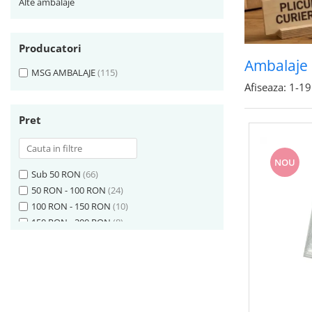
Alte ambalaje
Producatori
Ambalaje 
MSG AMBALAJE
(115)
Afiseaza:
1-
19
Pret
NOU
Sub 50 RON
(66)
50 RON - 100 RON
(24)
100 RON - 150 RON
(10)
150 RON - 200 RON
(8)
200 RON - 250 RON
(3)
300 RON - 400 RON
(3)
Peste 1000 RON
(1)