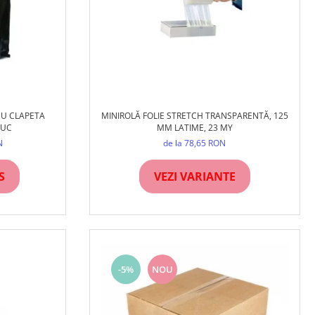
CU CLAPETA
MINIROLĂ FOLIE STRETCH TRANSPARENTĂ, 125
BUC
MM LATIME, 23 MY
N
de la 78,65 RON
S
VEZI VARIANTE
-5%
NOU