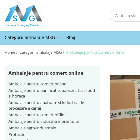
Categorii ambalaje MSG
Ambalaje pentru comert online
Categorii ambalaje MSG
Blog
Ambalaje pentru panificatie,
patiserii, fast-food si horeca
Ambalaje pentru comert online
Home /
Categorii ambalaje MSG /
Ambalaje pentru abatoare si
industria de procesare a carnii
Ambalaje pentru comert online
Ambalaje pentru comert offline
Ambalaje pentru comert online
Ambalaje pentru industria
Ambalaje pentru panificatie, patiserii, fast-food
moraritului
si horeca
Ambalaje agro-industriale
Ambalaje pentru abatoare si industria de
procesare a carnii
Protectie
Ambalaje pentru comert offline
Alte ambalaje
Ambalaje pentru industria moraritului
Ambalaje agro-industriale
Protectie