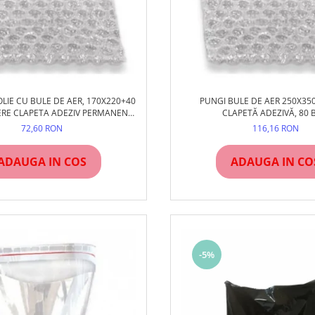
OLIE CU BULE DE AER, 170X220+40
PUNGI BULE DE AER 250X35
ERE CLAPETA ADEZIV PERMANENT,
CLAPETĂ ADEZIVĂ, 80 
100 BUC/SET
72,60 RON
116,16 RON
ADAUGA IN COS
ADAUGA IN CO
-5%