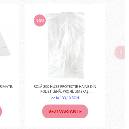
NOU
RIMATE,
ROLĂ 200 HUSE PROTECȚIE HAINE DIN
PUNGI Z
POLIETILENĂ, PROFIL UMERAȘ,
TRANSPARENTE
de la 133,10 RON
VEZI VARIANTE