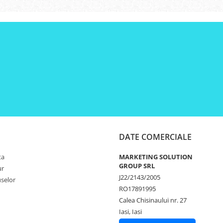
DATE COMERCIALE
ta
MARKETING SOLUTION
GROUP SRL
ur
J22/2143/2005
selor
RO17891995
Calea Chisinaului nr. 27
Iasi, Iasi