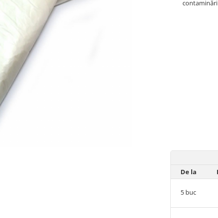
contaminării,
De la
5
buc