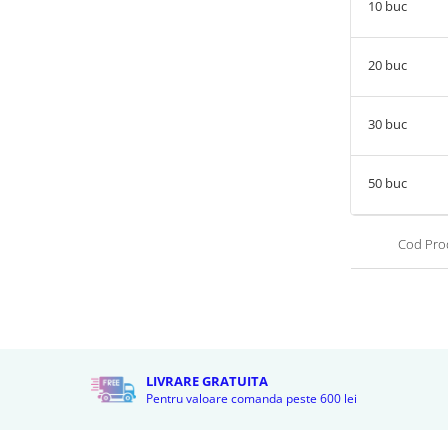
10
buc
20
buc
30
buc
50
buc
Cod Pro
LIVRARE GRATUITA
Pentru valoare comanda peste 600 lei