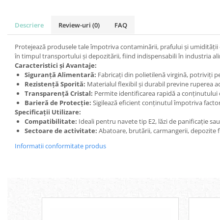
Descriere
Review-uri
(0)
FAQ
Protejează produsele tale împotriva contaminării, prafului și umidității 
în timpul transportului și depozitării, fiind indispensabili în industria al
Caracteristici și Avantaje:
Siguranță Alimentară:
Fabricați din polietilenă virgină, potriviți
Rezistență Sporită:
Materialul flexibil și durabil previne ruperea 
Transparență Cristal:
Permite identificarea rapidă a conținutului 
Barieră de Protecție:
Sigilează eficient conținutul împotriva factori
Specificații Utilizare:
Compatibilitate:
Ideali pentru navete tip E2, lăzi de panificație sa
Sectoare de activitate:
Abatoare, brutării, carmangerii, depozite fri
Informatii conformitate produs