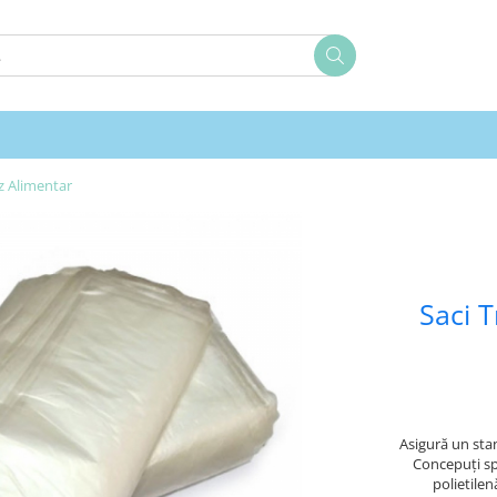
z Alimentar
Saci T
Asigură un stan
Concepuți spe
polietile