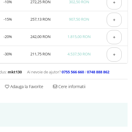
-10%
272,25 RON
302,50 RON
+
-15%
257,13 RON
907,50 RON
+
-20%
242,00 RON
1.815,00 RON
+
-30%
211,75 RON
4.537,50 RON
+
dus:
mkt130
Ai nevoie de ajutor?
0755 566 660
/
0748 888 862
Adauga la Favorite
Cere informatii