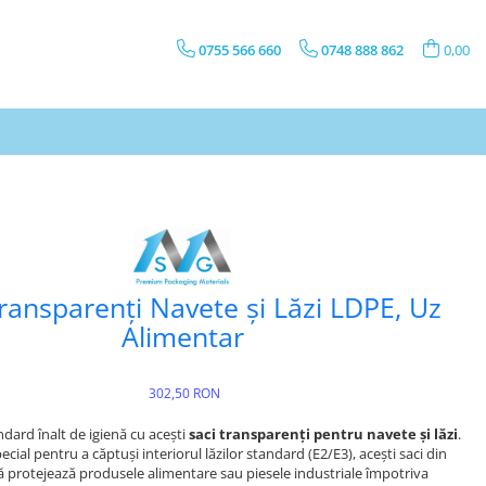
0755 566 660
0748 888 862
0,00
ransparenți Navete și Lăzi LDPE, Uz
Alimentar
302,50 RON
dard înalt de igienă cu acești
saci transparenți pentru navete și lăzi
.
cial pentru a căptuși interiorul lăzilor standard (E2/E3), acești saci din
nă protejează produsele alimentare sau piesele industriale împotriva