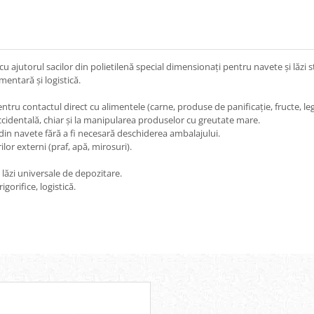
cu ajutorul sacilor din polietilenă special dimensionați pentru navete și lăzi 
imentară și logistică.
 pentru contactul direct cu alimentele (carne, produse de panificație, fructe, l
accidentală, chiar și la manipularea produselor cu greutate mare.
din navete fără a fi necesară deschiderea ambalajului.
lor externi (praf, apă, mirosuri).
u lăzi universale de depozitare.
gorifice, logistică.