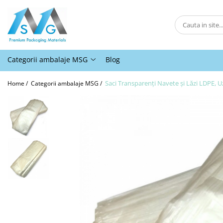
Categorii ambalaje MSG
Ambalaje pentru comert online
Categorii ambalaje MSG
Blog
Ambalaje pentru panificatie,
patiserii, fast-food si horeca
Saci Transparenți Navete și Lăzi LDPE, U
Home /
Categorii ambalaje MSG /
Ambalaje pentru abatoare si
industria de procesare a carnii
Ambalaje pentru comert offline
Ambalaje pentru industria
moraritului
Ambalaje agro-industriale
Protectie
Alte ambalaje