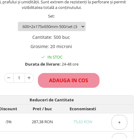
 prafului și umidității. Sunt extrem de rezistenți la perforare și permit
vizibilitatea totală a conținutului.
Set
:
Cantitate
:
500 buc
Grosime
:
20 microni
IN STOC
Durata de livrare:
24-48 ore
ADAUGA IN COS
Reduceri de Cantitate
Discount
Pret
/ buc
Economisesti
-5%
287,38 RON
75,63 RON
+