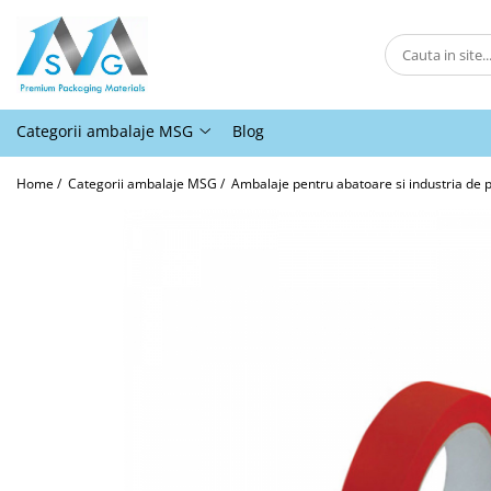
Categorii ambalaje MSG
Ambalaje pentru comert online
Categorii ambalaje MSG
Blog
Ambalaje pentru panificatie,
patiserii, fast-food si horeca
Home /
Categorii ambalaje MSG /
Ambalaje pentru abatoare si industria de p
Ambalaje pentru abatoare si
industria de procesare a carnii
Ambalaje pentru comert offline
Ambalaje pentru industria
moraritului
Ambalaje agro-industriale
Protectie
Alte ambalaje