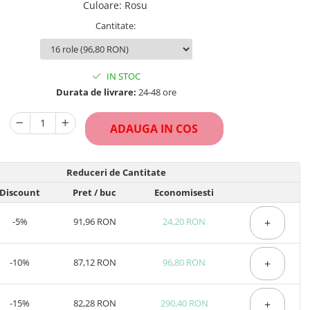
Culoare
:
Rosu
Cantitate
:
IN STOC
Durata de livrare:
24-48 ore
ADAUGA IN COS
Reduceri de Cantitate
Discount
Pret
/ buc
Economisesti
-5%
91,96 RON
24,20 RON
+
-10%
87,12 RON
96,80 RON
+
-15%
82,28 RON
290,40 RON
+