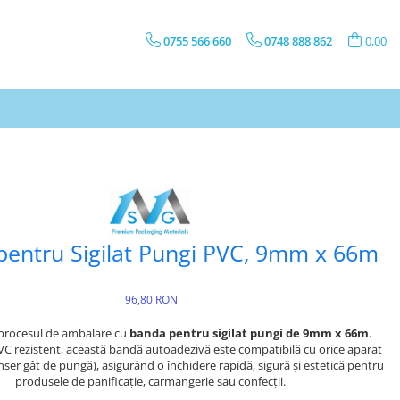
0755 566 660
0748 888 862
0,00
entru Sigilat Pungi PVC, 9mm x 66m
96,80 RON
procesul de ambalare cu
banda pentru sigilat pungi de 9mm x 66m
.
VC rezistent, această bandă autoadezivă este compatibilă cu orice aparat
enser gât de pungă), asigurând o închidere rapidă, sigură și estetică pentru
produsele de panificație, carmangerie sau confecții.