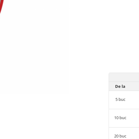
De la
5
buc
10
buc
20
buc