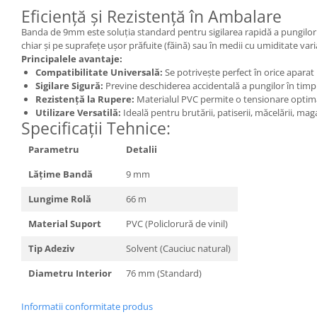
Eficiență și Rezistență în Ambalare
Banda de 9mm este soluția standard pentru sigilarea rapidă a pungilor 
chiar și pe suprafețe ușor prăfuite (făină) sau în medii cu umiditate vari
Principalele avantaje:
Compatibilitate Universală:
Se potrivește perfect în orice aparat 
Sigilare Sigură:
Previne deschiderea accidentală a pungilor în timpu
Rezistență la Rupere:
Materialul PVC permite o tensionare optimă
Utilizare Versatilă:
Ideală pentru brutării, patiserii, măcelării, m
Specificații Tehnice:
Parametru
Detalii
Lățime Bandă
9 mm
Lungime Rolă
66 m
Material Suport
PVC (Policlorură de vinil)
Tip Adeziv
Solvent (Cauciuc natural)
Diametru Interior
76 mm (Standard)
Informatii conformitate produs