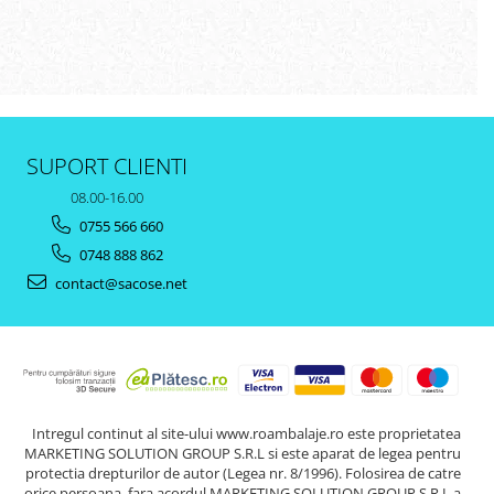
SUPORT CLIENTI
08.00-16.00
0755 566 660
0748 888 862
contact@sacose.net
Intregul continut al site-ului www.roambalaje.ro este proprietatea
MARKETING SOLUTION GROUP S.R.L si este aparat de legea pentru
protectia drepturilor de autor (Legea nr. 8/1996). Folosirea de catre
orice persoana, fara acordul MARKETING SOLUTION GROUP S.R.L a