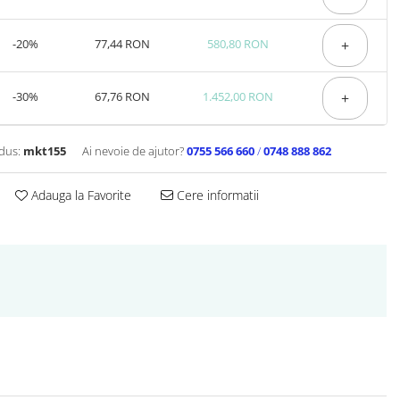
-20%
77,44 RON
580,80 RON
+
-30%
67,76 RON
1.452,00 RON
+
dus:
mkt155
Ai nevoie de ajutor?
0755 566 660
/
0748 888 862
Adauga la Favorite
Cere informatii