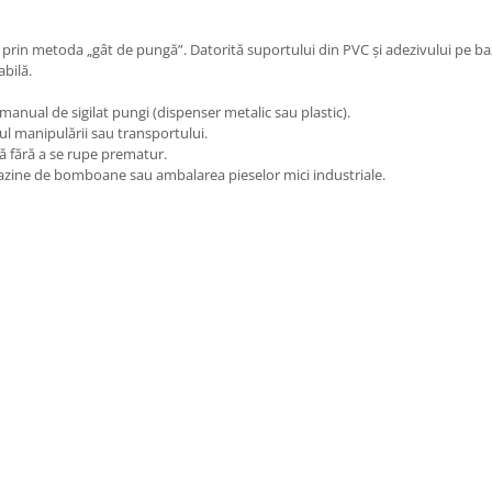
prin metoda „gât de pungă”. Datorită suportului din PVC și adezivului pe ba
abilă.
manual de sigilat pungi (dispenser metalic sau plastic).
l manipulării sau transportului.
 fără a se rupe prematur.
agazine de bomboane sau ambalarea pieselor mici industriale.