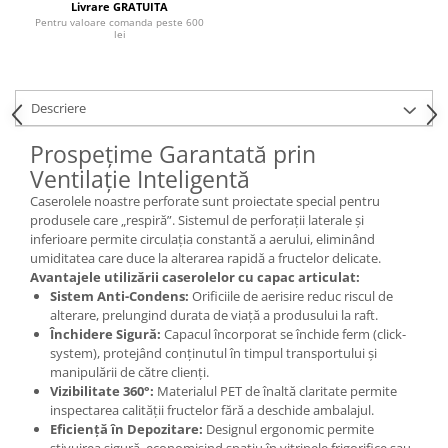
Livrare GRATUITA
Pentru valoare comanda peste 600
lei
Descriere
Prospețime Garantată prin
Ventilație Inteligentă
Caserolele noastre perforate sunt proiectate special pentru
produsele care „respiră”. Sistemul de perforații laterale și
inferioare permite circulația constantă a aerului, eliminând
umiditatea care duce la alterarea rapidă a fructelor delicate.
Avantajele utilizării caserolelor cu capac articulat:
Sistem Anti-Condens:
Orificiile de aerisire reduc riscul de
alterare, prelungind durata de viață a produsului la raft.
Închidere Sigură:
Capacul încorporat se închide ferm (click-
system), protejând conținutul în timpul transportului și
manipulării de către clienți.
Vizibilitate 360°:
Materialul PET de înaltă claritate permite
inspectarea calității fructelor fără a deschide ambalajul.
Eficiență în Depozitare:
Designul ergonomic permite