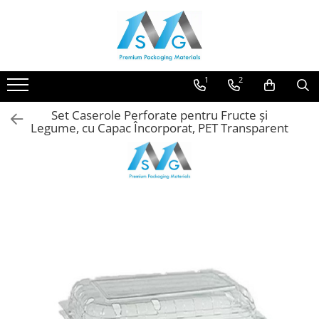
Categorii ambalaje MSG
Ambalaje pentru comert online
1
2
Ambalaje pentru panificatie,
patiserii, fast-food si horeca
Set Caserole Perforate pentru Fructe și
Legume, cu Capac Încorporat, PET Transparent
Ambalaje pentru abatoare si
industria de procesare a carnii
Ambalaje pentru comert offline
Ambalaje pentru industria
moraritului
Ambalaje agro-industriale
Protectie
Alte ambalaje