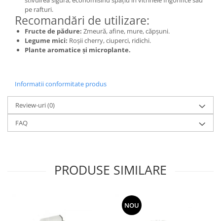
stivuirea sigură, economisind spațiu în vitrinele frigorifice sau
pe rafturi.
Recomandări de utilizare:
Fructe de pădure:
Zmeură, afine, mure, căpșuni.
Legume mici:
Roșii cherry, ciuperci, ridichi.
Plante aromatice și microplante.
Informatii conformitate produs
Review-uri
(0)
FAQ
PRODUSE SIMILARE
NOU