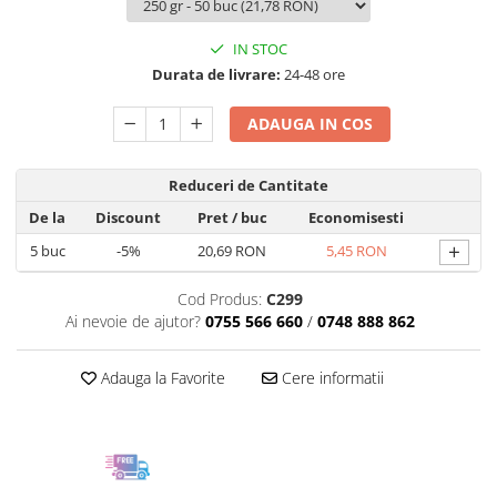
IN STOC
Durata de livrare:
24-48 ore
ADAUGA IN COS
Reduceri de Cantitate
De la
Discount
Pret
/ buc
Economisesti
+
5
buc
-5%
20,69 RON
5,45 RON
Cod Produs:
C299
Ai nevoie de ajutor?
0755 566 660
/
0748 888 862
Adauga la Favorite
Cere informatii