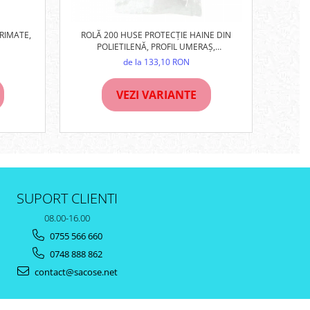
RIMATE,
ROLĂ 200 HUSE PROTECȚIE HAINE DIN
PUNGI Z
POLIETILENĂ, PROFIL UMERAȘ,
TRANSPARENTE
de la 133,10 RON
VEZI VARIANTE
SUPORT CLIENTI
08.00-16.00
0755 566 660
0748 888 862
contact@sacose.net