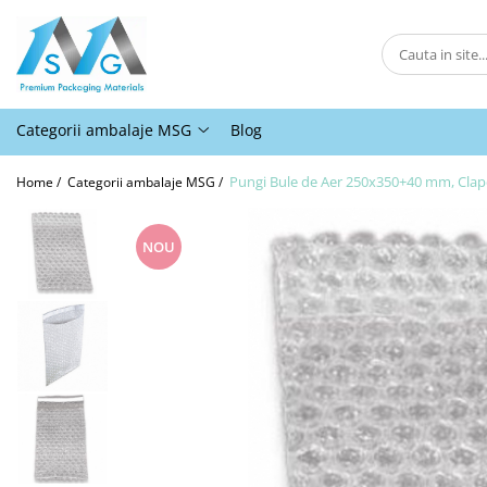
Categorii ambalaje MSG
Ambalaje pentru comert online
Categorii ambalaje MSG
Blog
Ambalaje pentru panificatie,
patiserii, fast-food si horeca
Pungi Bule de Aer 250x350+40 mm, Clape
Home /
Categorii ambalaje MSG /
Ambalaje pentru abatoare si
industria de procesare a carnii
NOU
Ambalaje pentru comert offline
Ambalaje pentru industria
moraritului
Ambalaje agro-industriale
Protectie
Alte ambalaje