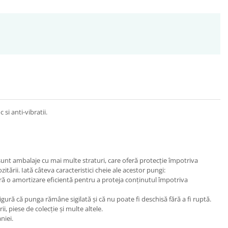
si anti-vibratii.
 sunt ambalaje cu mai multe straturi, care oferă protecție împotriva
zitării. Iată câteva caracteristici cheie ale acestor pungi:
feră o amortizare eficientă pentru a proteja conținutul împotriva
gură că punga rămâne sigilată și că nu poate fi deschisă fără a fi ruptă.
i, piese de colecție și multe altele.
niei.