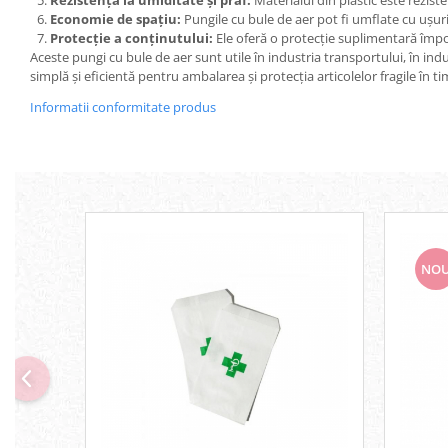
Rezistență la umiditate și praf:
Materialul din plastic este rezist
Economie de spațiu:
Pungile cu bule de aer pot fi umflate cu ușuri
Protecție a conținutului:
Ele oferă o protecție suplimentară împotr
Aceste pungi cu bule de aer sunt utile în industria transportului, în indu
simplă și eficientă pentru ambalarea și protecția articolelor fragile în t
Informatii conformitate produs
NO