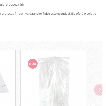
ui și depozitării.
e protecția împotriva daunelor fizice este esențială. Ele oferă o soluție
NOU