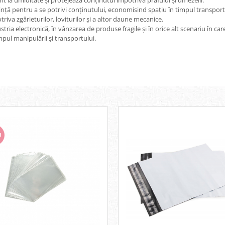
ent la umiditate și protejează conținutul împotriva prafului și umezelii.
nță pentru a se potrivi conținutului, economisind spațiu în timpul transportul
iva zgârieturilor, loviturilor și a altor daune mecanice.
stria electronică, în vânzarea de produse fragile și în orice alt scenariu în car
impul manipulării și transportului.
U