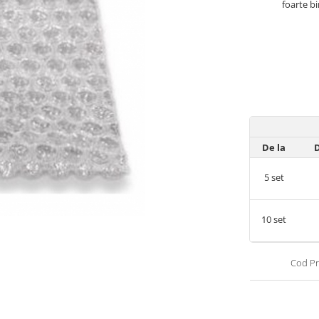
foarte bi
De la
D
5
set
10
set
Cod Pr