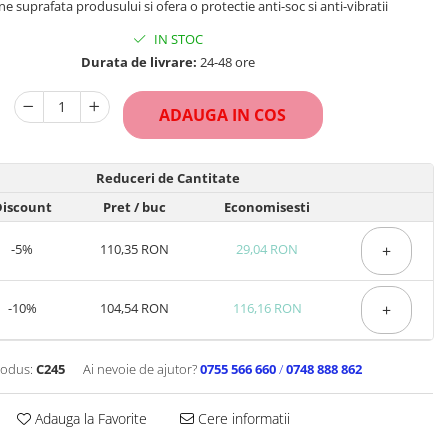
ne suprafata produsului si ofera o protectie anti-soc si anti-vibratii
IN STOC
Durata de livrare:
24-48 ore
ADAUGA IN COS
Reduceri de Cantitate
iscount
Pret
/ buc
Economisesti
-5%
110,35 RON
29,04 RON
+
-10%
104,54 RON
116,16 RON
+
odus:
C245
Ai nevoie de ajutor?
0755 566 660
/
0748 888 862
Adauga la Favorite
Cere informatii