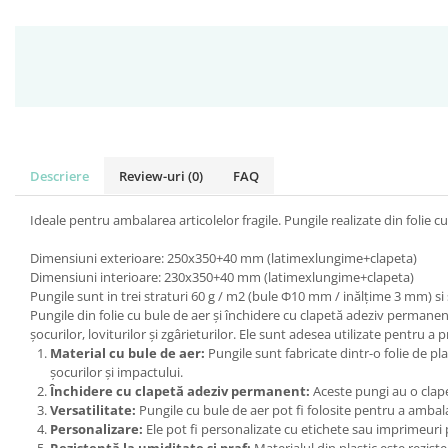
Descriere
Review-uri
(0)
FAQ
Ideale pentru ambalarea articolelor fragile. Pungile realizate din folie c
Dimensiuni exterioare: 250x350+40 mm (latimexlungime+clapeta)
Dimensiuni interioare: 230x350+40 mm (latimexlungime+clapeta)
Pungile sunt in trei straturi 60 g / m2 (bule Ф10 mm / inălțime 3 mm) 
Pungile din folie cu bule de aer și închidere cu clapetă adeziv permanen
șocurilor, loviturilor și zgârieturilor. Ele sunt adesea utilizate pentru a 
Material cu bule de aer:
Pungile sunt fabricate dintr-o folie de pl
șocurilor și impactului.
Închidere cu clapetă adeziv permanent:
Aceste pungi au o clape
Versatilitate:
Pungile cu bule de aer pot fi folosite pentru a ambala o
Personalizare:
Ele pot fi personalizate cu etichete sau imprimeuri 