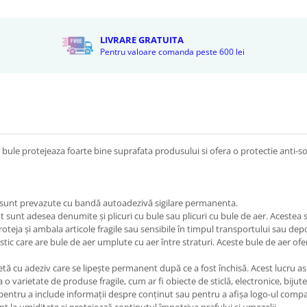
LIVRARE GRATUITA
Pentru valoare comanda peste 600 lei
u bule protejeaza foarte bine suprafata produsului si ofera o protectie anti-soc 
si sunt prevazute cu bandă autoadezivă sigilare permanenta.
t sunt adesea denumite și plicuri cu bule sau plicuri cu bule de aer. Acestea
proteja și ambala articole fragile sau sensibile în timpul transportului sau depo
astic care are bule de aer umplute cu aer între straturi. Aceste bule de aer o
tă cu adeziv care se lipește permanent după ce a fost închisă. Acest lucru asi
 varietate de produse fragile, cum ar fi obiecte de sticlă, electronice, bijuteri
pentru a include informații despre conținut sau pentru a afișa logo-ul compa