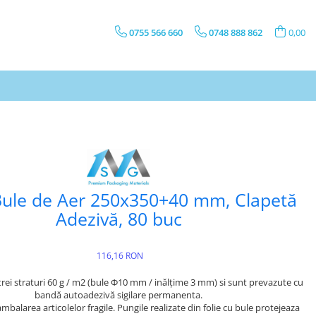
0755 566 660
0748 888 862
0,00
Bule de Aer 250x350+40 mm, Clapetă
Adezivă, 80 buc
116,16 RON
trei straturi 60 g / m2 (bule Ф10 mm / inălțime 3 mm) si sunt prevazute cu
bandă autoadezivă sigilare permanenta.
mbalarea articolelor fragile. Pungile realizate din folie cu bule protejeaza