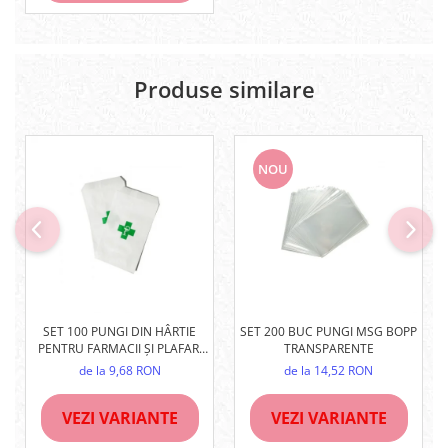
Produse similare
NOU
SET 100 PUNGI DIN HÂRTIE
SET 200 BUC PUNGI MSG BOPP
PENTRU FARMACII ȘI PLAFAR,
TRANSPARENTE
ALBE, REZISTENTE
de la 9,68 RON
de la 14,52 RON
VEZI VARIANTE
VEZI VARIANTE