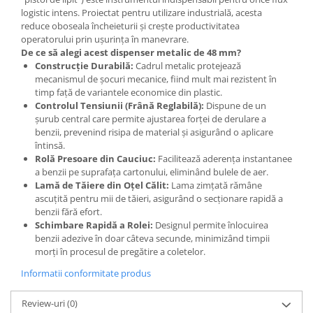
logistic intens. Proiectat pentru utilizare industrială, acesta
reduce oboseala încheieturii și crește productivitatea
operatorului prin ușurința în manevrare.
De ce să alegi acest dispenser metalic de 48 mm?
Construcție Durabilă:
Cadrul metalic protejează
mecanismul de șocuri mecanice, fiind mult mai rezistent în
timp față de variantele economice din plastic.
Controlul Tensiunii (Frână Reglabilă):
Dispune de un
șurub central care permite ajustarea forței de derulare a
benzii, prevenind risipa de material și asigurând o aplicare
întinsă.
Rolă Presoare din Cauciuc:
Facilitează aderența instantanee
a benzii pe suprafața cartonului, eliminând bulele de aer.
Lamă de Tăiere din Oțel Călit:
Lama zimțată rămâne
ascuțită pentru mii de tăieri, asigurând o secționare rapidă a
benzii fără efort.
Schimbare Rapidă a Rolei:
Designul permite înlocuirea
benzii adezive în doar câteva secunde, minimizând timpii
morți în procesul de pregătire a coletelor.
Informatii conformitate produs
Review-uri
(0)