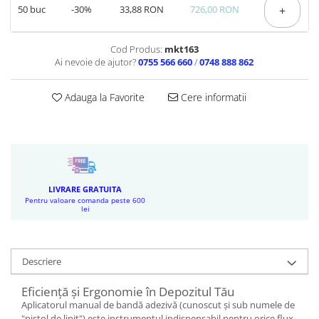
50
buc
-30%
33,88 RON
726,00 RON
+
Cod Produs:
mkt163
Ai nevoie de ajutor?
0755 566 660
/
0748 888 862
Adauga la Favorite
Cere informatii
LIVRARE GRATUITA
Pentru valoare comanda peste 600
lei
Descriere
Eficiență și Ergonomie în Depozitul Tău
Aplicatorul manual de bandă adezivă (cunoscut și sub numele de
"pistol de lipit") este instrumentul indispensabil pentru orice flux