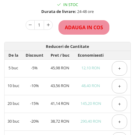
IN STOC
Durata de livrare:
24-48 ore
ADAUGA IN COS
Reduceri de Cantitate
De la
Discount
Pret
/ buc
Economisesti
5
buc
-5%
45,98 RON
12,10 RON
+
10
buc
-10%
43,56 RON
48,40 RON
+
20
buc
-15%
41,14 RON
145,20 RON
+
30
buc
-20%
38,72 RON
290,40 RON
+