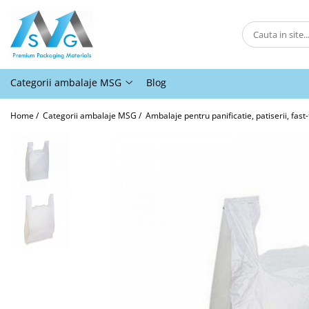
Categorii ambalaje MSG
Ambalaje pentru comert online
Categorii ambalaje MSG
Blog
Ambalaje pentru panificatie,
patiserii, fast-food si horeca
Home /
Categorii ambalaje MSG /
Ambalaje pentru panificatie, patiserii, fast
Ambalaje pentru abatoare si
industria de procesare a carnii
Ambalaje pentru comert offline
Ambalaje pentru industria
moraritului
Ambalaje agro-industriale
Protectie
Alte ambalaje