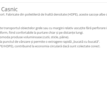
 Casnic
rt. Fabricate din polietilenă de înaltă densitate (HDPE), aceste sacoșe albe 
 transportul obiectelor grele sau cu margini relativ ascuțite fără perforare 
orm, fiind confortabile la purtare chiar și pe distanțe lungi.
omoda produse voluminoase (cutii, sticle, pâine).
a punctul de vânzare și permite o extragere rapidă „bucată cu bucată”.
DPE/HDPE), contribuind la economia circulară dacă sunt colectate corect.