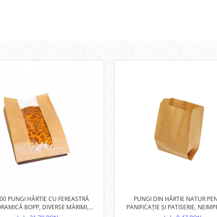
PUNGI DIN HÂRTIE NATUR PE
100 PUNGI HÂRTIE CU FEREASTRĂ
PANIFICAȚIE ȘI PATISERIE, NEIM
RAMICĂ BOPP, DIVERSE MĂRIMI,
(DIVERSE MĂRIMI)
PANIFICAȚIE ȘI PATISERIE