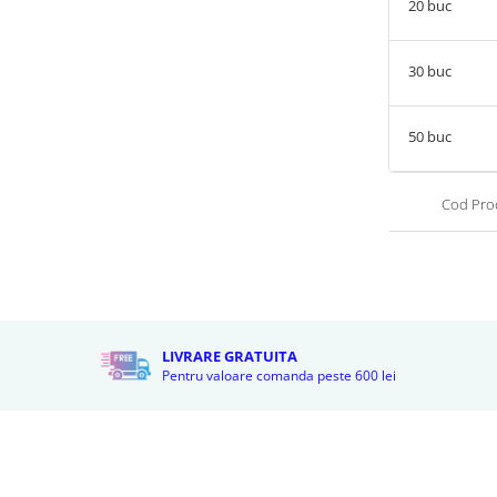
20
buc
30
buc
50
buc
Cod Pro
LIVRARE GRATUITA
Pentru valoare comanda peste 600 lei