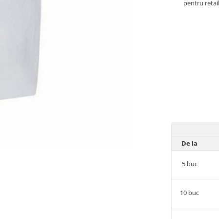
pentru retail
De la
5
buc
10
buc