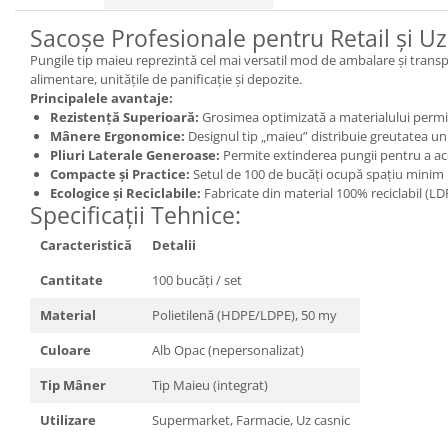
Sacoșe Profesionale pentru Retail și Uz
Pungile tip maieu reprezintă cel mai versatil mod de ambalare și transpo
alimentare, unitățile de panificație și depozite.
Principalele avantaje:
Rezistență Superioară:
Grosimea optimizată a materialului permite
Mânere Ergonomice:
Designul tip „maieu” distribuie greutatea unif
Pliuri Laterale Generoase:
Permite extinderea pungii pentru a ac
Compacte și Practice:
Setul de 100 de bucăți ocupă spațiu minim l
Ecologice și Reciclabile:
Fabricate din material 100% reciclabil (L
Specificații Tehnice:
Caracteristică
Detalii
Cantitate
100 bucăți / set
Material
Polietilenă (HDPE/LDPE), 50 my
Culoare
Alb Opac (nepersonalizat)
Tip Mâner
Tip Maieu (integrat)
Utilizare
Supermarket, Farmacie, Uz casnic