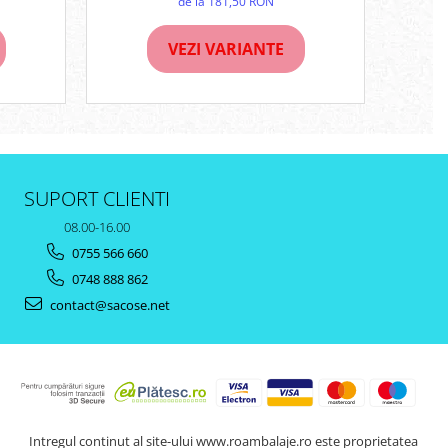
de la 181,50 RON
VEZI VARIANTE
SUPORT CLIENTI
08.00-16.00
0755 566 660
0748 888 862
contact@sacose.net
Intregul continut al site-ului www.roambalaje.ro este proprietatea