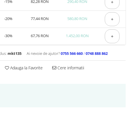
-15%
82,28 RON
290,40 RON
+
-20%
77,44 RON
580,80 RON
+
-30%
67,76 RON
1.452,00 RON
+
dus:
mkt135
Ai nevoie de ajutor?
0755 566 660
/
0748 888 862
Adauga la Favorite
Cere informatii