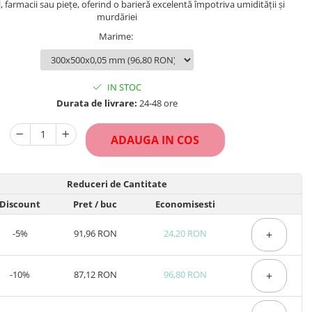
, farmacii sau piețe, oferind o barieră excelentă împotriva umidității și
murdăriei
Marime
:
IN STOC
Durata de livrare:
24-48 ore
ADAUGA IN COS
Reduceri de Cantitate
Discount
Pret
/ buc
Economisesti
-5%
91,96 RON
24,20 RON
+
-10%
87,12 RON
96,80 RON
+