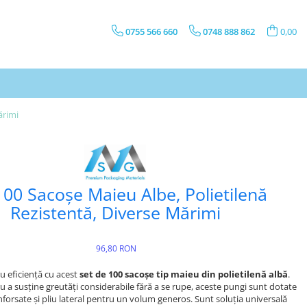
0755 566 660
0748 888 862
0,00
ărimi
100 Sacoșe Maieu Albe, Polietilenă
Rezistentă, Diverse Mărimi
96,80 RON
 eficiență cu acest
set de 100 sacoșe tip maieu din polietilenă albă
.
u a susține greutăți considerabile fără a se rupe, aceste pungi sunt dotate
forsate și pliu lateral pentru un volum generos. Sunt soluția universală