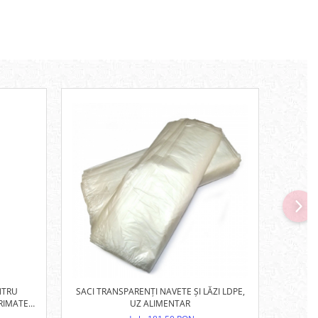
NTRU
SACI TRANSPARENȚI NAVETE ȘI LĂZI LDPE,
SACOȘ
PRIMATE
UZ ALIMENTAR
HOT/C