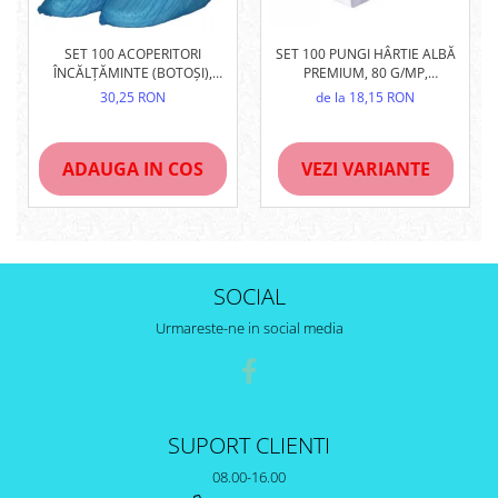
SET 100 ACOPERITORI
SET 100 PUNGI HÂRTIE ALBĂ
ÎNCĂLȚĂMINTE (BOTOȘI),
PREMIUM, 80 G/MP,
ALBAȘTRI, UNIVERSALI
NETIPĂRITE (DIVERSE
30,25 RON
de la 18,15 RON
DIMENSIUNI)
ADAUGA IN COS
VEZI VARIANTE
SOCIAL
Urmareste-ne in social media
SUPORT CLIENTI
08.00-16.00