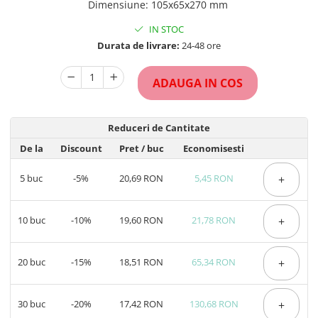
Dimensiune
:
105x65x270 mm
IN STOC
Durata de livrare:
24-48 ore
ADAUGA IN COS
Reduceri de Cantitate
De la
Discount
Pret
/ buc
Economisesti
5
buc
-5%
20,69 RON
5,45 RON
+
10
buc
-10%
19,60 RON
21,78 RON
+
20
buc
-15%
18,51 RON
65,34 RON
+
30
buc
-20%
17,42 RON
130,68 RON
+