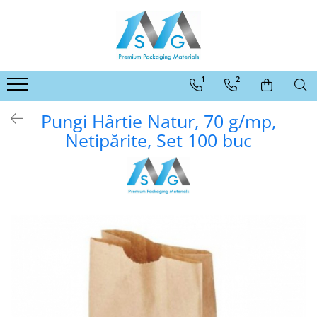
Categorii ambalaje MSG
Ambalaje pentru comert online
1
2
Ambalaje pentru panificatie,
patiserii, fast-food si horeca
Pungi Hârtie Natur, 70 g/mp,
Ambalaje pentru abatoare si
Netipărite, Set 100 buc
industria de procesare a carnii
Ambalaje pentru comert offline
Ambalaje pentru industria
moraritului
Ambalaje agro-industriale
Protectie
Alte ambalaje