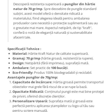
Descoperă rezistența superioară a
pungilor din hârtie
natur de 70 gr/mp
. Spre deosebire de pungile standard
subțiri, acest model oferă o densitate ridicată a
materialului, fiind alegerea ideală pentru ambalarea
produselor care necesită o protecție suplimentară sau au
o greutate mai mare. Aspectul netipărit, de tip "kraft",
conferă o notă de eleganță naturală și sustenabilitate
afacerii tale.
Specificații Tehnice :
Material:
Hârtie Kraft Natur de calitate superioară.
Gramaj:
70 gr/mp
(hârtie groasă, rezistentă la rupere).
Design:
Netipărită (fără imprimeu), suprafață mată.
Ambalare:
Set practic de
100 bucăți
.
Eco-Friendly:
Produs 100% biodegradabil și reciclabil.
Avantajele pungilor de 70g/mp:
Capacitate de încărcare:
Hârtia groasă permite transportul
obiectelor mai grele fără riscul de a se rupe la bază.
Opacitate Ridicată:
Conținutul pungii este mai bine protejat
de priviri, oferind discreție clienților.
Personalizare Ușoară:
Suprafața mată și groasă este
perfectă pentru aplicarea ștampilelor cu logo-ul tău sau
pentru scriere manuală.