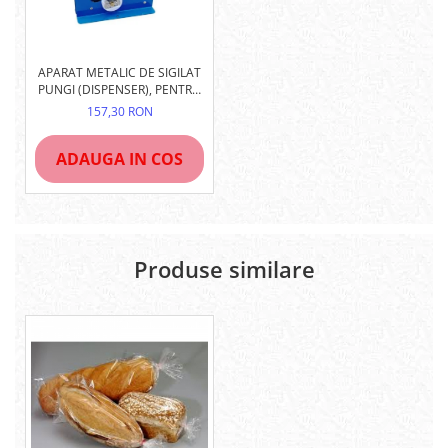
APARAT METALIC DE SIGILAT
PUNGI (DISPENSER), PENTRU
BANDĂ DE 9MM
157,30 RON
ADAUGA IN COS
Produse similare