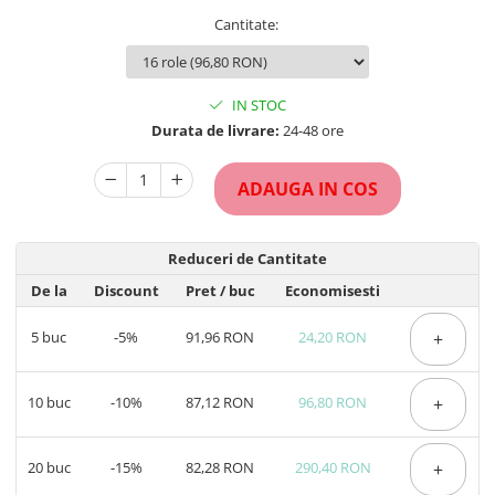
Cantitate
:
IN STOC
Durata de livrare:
24-48 ore
ADAUGA IN COS
Reduceri de Cantitate
De la
Discount
Pret
/ buc
Economisesti
5
buc
-5%
91,96 RON
24,20 RON
+
10
buc
-10%
87,12 RON
96,80 RON
+
20
buc
-15%
82,28 RON
290,40 RON
+