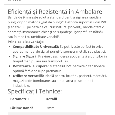
Eficiență și Rezistență în Ambalare
Banda de 9mm este soluția standard pentru sigilarea rapidă a
pungilor prin metoda „gât de pungă”. Datorită suportului din PVC
și adezivului pe bază de cauciuc natural (solvent), banda oferă o
aderență instantanee chiar și pe suprafețe ușor prăfuite (făină)
sau în medii cu umiditate variabilă.
Principalele avantaje:
Compatibilitate Universală:
Se potrivește perfect în orice
aparat manual de sigilat pungi (dispenser metalic sau plastic).
Sigilare Sigură:
Previne deschiderea accidentală a pungilor în
timpul manipulării sau transportului.
Rezistență la Rupere:
Materialul PVC permite o tensionare
optimă fără a se rupe prematur.
Utilizare Versatilă:
Ideală pentru brutării, patiserii, măcelării,
magazine de bomboane sau ambalarea pieselor mici
industriale.
Specificații Tehnice:
Parametru
Detalii
Lățime Bandă
9 mm