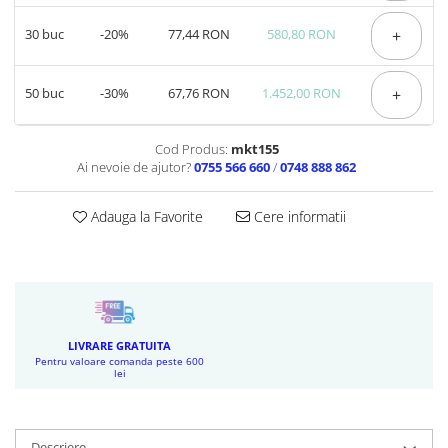
30
buc
-20%
77,44 RON
580,80 RON
+
50
buc
-30%
67,76 RON
1.452,00 RON
+
Cod Produs:
mkt155
Ai nevoie de ajutor?
0755 566 660
/
0748 888 862
Adauga la Favorite
Cere informatii
LIVRARE GRATUITA
Pentru valoare comanda peste 600
lei
Descriere