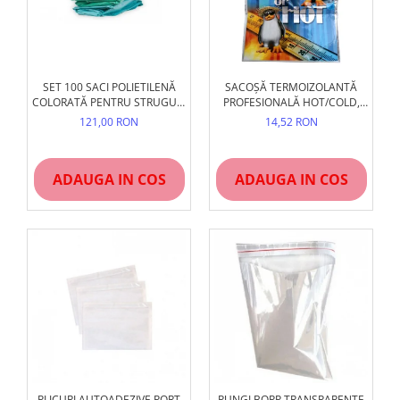
SET 100 SACI POLIETILENĂ
SACOȘĂ TERMOIZOLANTĂ
COLORATĂ PENTRU STRUGURI
PROFESIONALĂ HOT/COLD,
ȘI RECOLTARE, REZISTENȚI,
REUTILIZABILĂ, ÎNCHIDERE
121,00 RON
14,52 RON
53X95 CM
FERMĂ
ADAUGA IN COS
ADAUGA IN COS
PLICURI AUTOADEZIVE PORT
PUNGI BOPP TRANSPARENTE