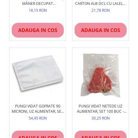
MÂNER DECUPAT
CARTON ALB DCL CU LALELE,
RANFORSAT, HÂRTIE
15X6X28 CM
18,15 RON
21,78 RON
PREMIUM
ADAUGA IN COS
ADAUGA IN COS
PUNGI VIDAT GOFRATE 90
PUNGI VIDAT NETEDE UZ
MICRONI, UZ ALIMENTAR, SET
ALIMENTAR, SET 100 BUC -
100 BUC
DIVERSE MĂRIMI
54,45 RON
30,25 RON