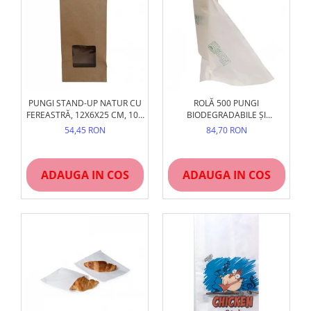
PUNGI STAND-UP NATUR CU
ROLĂ 500 PUNGI
FEREASTRĂ, 12X6X25 CM, 100
BIODEGRADABILE ȘI
BUC
COMPOSTABILE, 250X300
54,45 RON
84,70 RON
MM, TIP MAIEU, CERTIFICATE
OK COMPOST
ADAUGA IN COS
ADAUGA IN COS