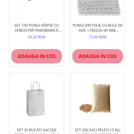
SET 100 PUNGI HÂRTIE CU
PUNGI DIN FOLIE CU BULE DE
FEREASTRĂ PANORAMICĂ
AER, 170X220+40 MM,
BOPP, DIVERSE MĂRIMI,
INCHIDERE CLAPETA ADEZIV
24,20 RON
72,60 RON
PANIFICAȚIE ȘI PATISERIE
PERMANENT, 100 BUC/SET
ADAUGA IN COS
ADAUGA IN COS
SET 20 BUCĂȚI SACOȘE
SET 200 SACI PELEȚI 15 KG,