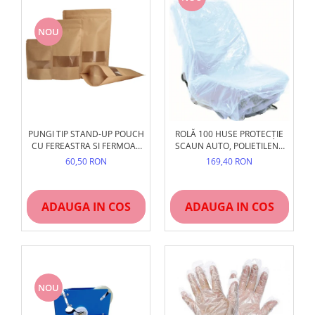
NOU
PUNGI TIP STAND-UP POUCH
ROLĂ 100 HUSE PROTECȚIE
CU FEREASTRA SI FERMOAR
SCAUN AUTO, POLIETILENĂ
ZIPLOCK
(LDPE), MĂRIME UNIVERSALĂ,
60,50 RON
169,40 RON
UZ PROFESIONAL SERVICE
ADAUGA IN COS
ADAUGA IN COS
NOU