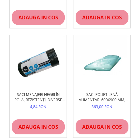
ADAUGA IN COS
ADAUGA IN COS
SACI MENAJERI NEGRI ÎN
SACI POLIETILENĂ
ROLĂ, REZISTENȚI, DIVERSE
ALIMENTARI 600X900 MM,
DIMENSIUNI
200 BUC/SET - TRANSPARENȚI
4,84 RON
363,00 RON
ADAUGA IN COS
ADAUGA IN COS