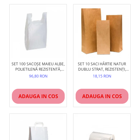
SET 100 SACOȘE MAIEU ALBE,
SET 10 SACI HÂRTIE NATUR
POLIETILENĂ REZISTENTĂ,
DUBLU STRAT, REZISTENȚI,
DIVERSE MĂRIMI
FĂRĂ MÂNER
96,80 RON
18,15 RON
ADAUGA IN COS
ADAUGA IN COS