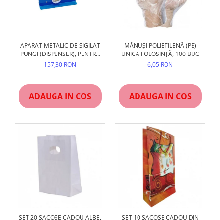
APARAT METALIC DE SIGILAT
MĂNUȘI POLIETILENĂ (PE)
PUNGI (DISPENSER), PENTRU
UNICĂ FOLOSINȚĂ, 100 BUC
BANDĂ DE 9MM
157,30 RON
6,05 RON
ADAUGA IN COS
ADAUGA IN COS
SET 20 SACOȘE CADOU ALBE,
SET 10 SACOȘE CADOU DIN