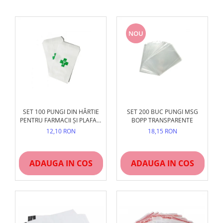
NOU
SET 100 PUNGI DIN HÂRTIE
SET 200 BUC PUNGI MSG
PENTRU FARMACII ȘI PLAFAR,
BOPP TRANSPARENTE
ALBE, REZISTENTE
12,10 RON
18,15 RON
ADAUGA IN COS
ADAUGA IN COS