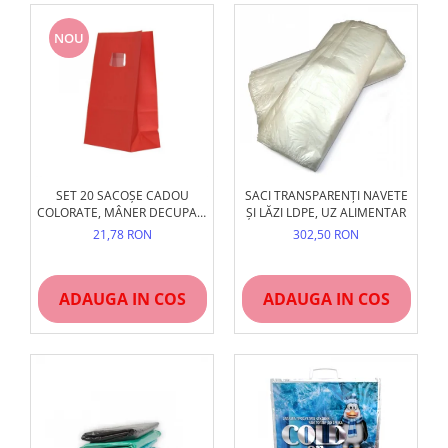
NOU
SET 20 SACOȘE CADOU
SACI TRANSPARENȚI NAVETE
COLORATE, MÂNER DECUPAT,
ȘI LĂZI LDPE, UZ ALIMENTAR
MIX CULORI
21,78 RON
302,50 RON
ADAUGA IN COS
ADAUGA IN COS