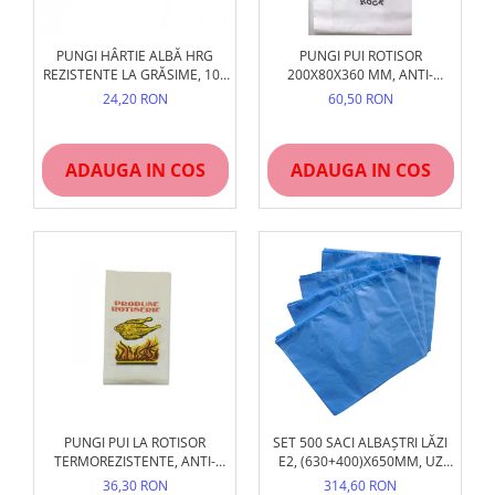
PUNGI HÂRTIE ALBĂ HRG
PUNGI PUI ROTISOR
REZISTENTE LA GRĂSIME, 100
200X80X360 MM, ANTI-
BUC/SET
GRĂSIME (GREASEPROOF),
24,20 RON
60,50 RON
SET
ADAUGA IN COS
ADAUGA IN COS
PUNGI PUI LA ROTISOR
SET 500 SACI ALBAȘTRI LĂZI
TERMOREZISTENTE, ANTI-
E2, (630+400)X650MM, UZ
GRĂSIME
ALIMENTAR
36,30 RON
314,60 RON