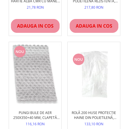
HÂRTIE ALBĂ CMR CU MÂNER
POLIETILENĂ REZISTENTĂ,
RĂSUCIT
460X700 MM, NEIMPRIMAȚI
21,78 RON
217,80 RON
ADAUGA IN COS
ADAUGA IN COS
NOU
NOU
ROLĂ 200 HUSE PROTECȚIE
PUNGI BULE DE AER
HAINE DIN POLIETILENĂ,
250X350+40 MM, CLAPETĂ
PROFIL UMERAȘ,
ADEZIVĂ, 80 BUC
133,10 RON
116,16 RON
TRANSPARENTE