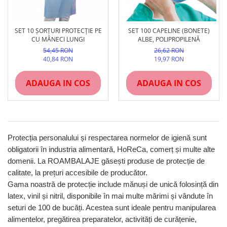
SET 10 ȘORȚURI PROTECȚIE PE
SET 100 CAPELINE (BONETE)
CU MÂNECI LUNGI
ALBE, POLIPROPILENĂ
54,45 RON
26,62 RON
40,84 RON
19,97 RON
ADAUGA IN COS
ADAUGA IN COS
Protecția personalului și respectarea normelor de igienă sunt
obligatorii în industria alimentară, HoReCa, comerț și multe alte
domenii. La ROAMBALAJE găsești produse de protecție de
calitate, la prețuri accesibile de producător.
Gama noastră de protecție include mănuși de unică folosință din
latex, vinil și nitril, disponibile în mai multe mărimi și vândute în
seturi de 100 de bucăți. Acestea sunt ideale pentru manipularea
alimentelor, pregătirea preparatelor, activități de curățenie,