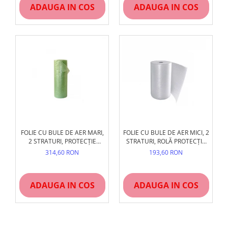
ADAUGA IN COS
ADAUGA IN COS
FOLIE CU BULE DE AER MARI,
FOLIE CU BULE DE AER MICI, 2
2 STRATURI, PROTECȚIE
STRATURI, ROLĂ PROTECȚIE
OBIECTE GRELE
FRAGILE
314,60 RON
193,60 RON
ADAUGA IN COS
ADAUGA IN COS