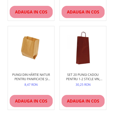
ADAUGA IN COS
ADAUGA IN COS
PUNGI DIN HÂRTIE NATUR
SET 20 PUNGI CADOU
PENTRU PANIFICAȚIE ȘI
PENTRU 1-2 STICLE VIN,
PATISERIE, NEIMPRIMATE
18X8X38 CM
8,47 RON
30,25 RON
(DIVERSE MĂRIMI)
ADAUGA IN COS
ADAUGA IN COS