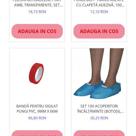
AWB, TRANSPARENTE, SET
CU CLAPETĂ ADEZIVĂ, 100
100/250/500/1000 BUC
BUC/SET
18,15 RON
12,10 RON
ADAUGA IN COS
ADAUGA IN COS
BANDĂ PENTRU SIGILAT
SET 100 ACOPERITORI
PUNGI PVC, 9MM X 66M
ÎNCĂLȚĂMINTE (BOTOȘI),
ALBAȘTRI, UNIVERSALI
96,80 RON
30,25 RON