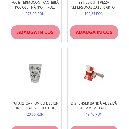
FOLIE TERMOCONTRACTIBILĂ
SET 50 CUTII PIZZA
POLIOLEFINĂ (POF), ROLE
NEPERSONALIZATE, CARTON
DIVERSE LĂȚIMI ȘI GROSIMI
MICRO-ONDUL, ALB/NATUR
278,00 RON
102,85 RON
(15/19 MICRONI)
ADAUGA IN COS
ADAUGA IN COS
PAHARE CARTON CU DESIGN
DISPENSER BANDĂ ADEZIVĂ
UNIVERSAL, SET 100 BUC,
48 MM, METALIC
DIVERSE MĂRIMI
PROFESIONAL
20,00 RON
48,40 RON