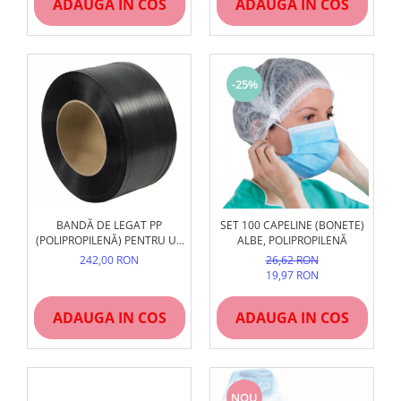
ADAUGA IN COS
ADAUGA IN COS
-25%
BANDĂ DE LEGAT PP
SET 100 CAPELINE (BONETE)
(POLIPROPILENĂ) PENTRU UZ
ALBE, POLIPROPILENĂ
MANUAL, NEGRU,
242,00 RON
26,62 RON
REZISTENTĂ
19,97 RON
ADAUGA IN COS
ADAUGA IN COS
NOU