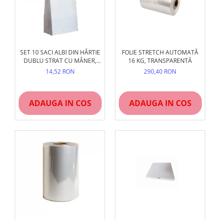
SET 10 SACI ALBI DIN HÂRTIE
FOLIE STRETCH AUTOMATĂ
DUBLU STRAT CU MÂNER,
16 KG, TRANSPARENTĂ
REZISTENȚI, PENTRU FĂINĂ ȘI
14,52 RON
290,40 RON
FURAJE
ADAUGA IN COS
ADAUGA IN COS