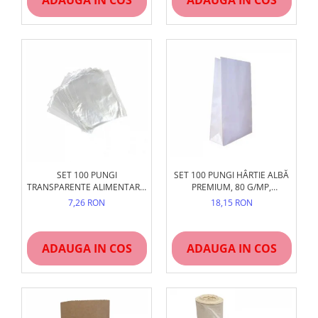
ADAUGA IN COS
ADAUGA IN COS
SET 100 PUNGI
SET 100 PUNGI HÂRTIE ALBĂ
TRANSPARENTE ALIMENTARE,
PREMIUM, 80 G/MP,
REZISTENTE CONGELARE
NETIPĂRITE (DIVERSE
7,26 RON
18,15 RON
DIMENSIUNI)
ADAUGA IN COS
ADAUGA IN COS