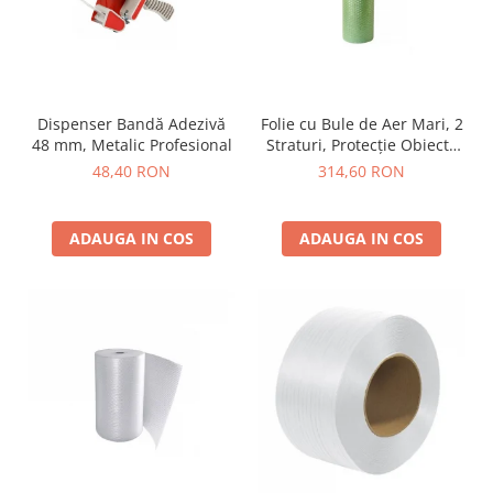
Dispenser Bandă Adezivă
Folie cu Bule de Aer Mari, 2
48 mm, Metalic Profesional
Straturi, Protecție Obiecte
Grele
48,40 RON
314,60 RON
ADAUGA IN COS
ADAUGA IN COS