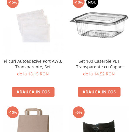
-15%
-10%
NOU
Plicuri Autoadezive Port AWB,
Set 100 Caserole PET
Transparente, Set
Transparente cu Capac
100/250/500/1000 buc
Încorporat, Unică Folosință ,
de la 18,15 RON
de la 14,52 RON
Diverse mărimi
ADAUGA IN COS
ADAUGA IN COS
-10%
-5%