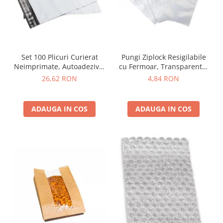
Set 100 Plicuri Curierat
Pungi Ziplock Resigilabile
Neimprimate, Autoadezive,
cu Fermoar, Transparente,
PE Opac
100 buc
26,62 RON
4,84 RON
ADAUGA IN COS
ADAUGA IN COS