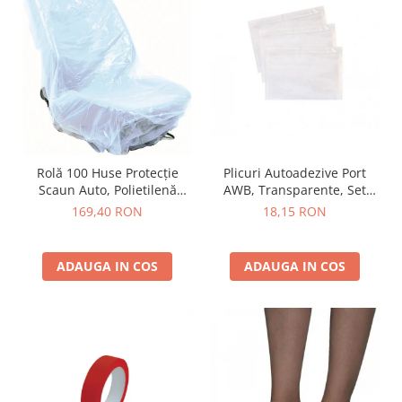
Plicuri Autoadezive Port
Rolă 100 Huse Protecție
AWB, Transparente, Set
Scaun Auto, Polietilenă
100/250/500/1000 buc
(LDPE), Mărime Universală,
18,15 RON
169,40 RON
Uz Profesional Service
ADAUGA IN COS
ADAUGA IN COS