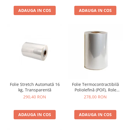
ADAUGA IN COS
ADAUGA IN COS
Folie Stretch Automată 16
Folie Termocontractibilă
kg, Transparentă
Poliolefină (POF), Role
Diverse Lățimi și Grosimi
290,40 RON
278,00 RON
(15/19 microni)
ADAUGA IN COS
ADAUGA IN COS