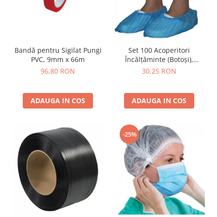
Bandă pentru Sigilat Pungi
Set 100 Acoperitori
PVC, 9mm x 66m
Încălțăminte (Botoși),
Albaștri, Universali
96,80 RON
30,25 RON
ADAUGA IN COS
ADAUGA IN COS
-25%