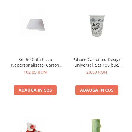
Set 50 Cutii Pizza
Pahare Carton cu Design
Nepersonalizate, Carton
Universal, Set 100 buc,
Micro-Ondul, Alb/Natur
Diverse Mărimi
102,85 RON
20,00 RON
ADAUGA IN COS
ADAUGA IN COS