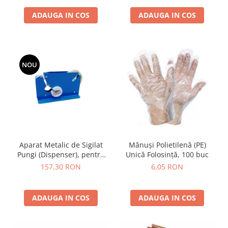
ADAUGA IN COS
ADAUGA IN COS
NOU
Aparat Metalic de Sigilat
Mănuși Polietilenă (PE)
Pungi (Dispenser), pentru
Unică Folosință, 100 buc
Bandă de 9mm
157,30 RON
6,05 RON
ADAUGA IN COS
ADAUGA IN COS