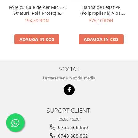
Folie cu Bule de Aer Mici, 2
Bandă de Legat PP
Straturi, Rolă Protecție
(Polipropilenă) Albă,
Fragile
Strapping Paletizare
193,60 RON
375,10 RON
ADAUGA IN COS
ADAUGA IN COS
SOCIAL
Urmareste-ne in social media
SUPORT CLIENTI
08.00-16.00
0755 566 660
0748 888 862