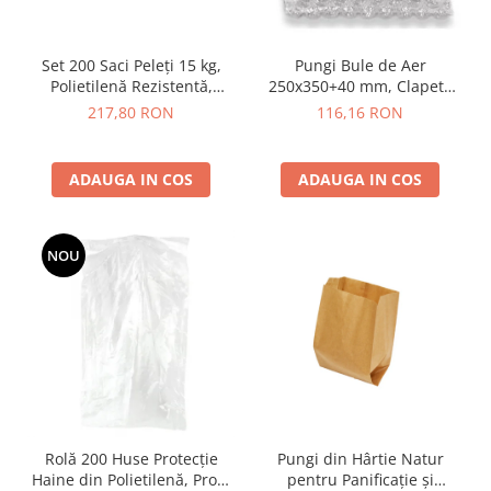
Set 200 Saci Peleți 15 kg,
Pungi Bule de Aer
Polietilenă Rezistentă,
250x350+40 mm, Clapetă
460x700 mm, Neimprimați
Adezivă, 80 buc
217,80 RON
116,16 RON
ADAUGA IN COS
ADAUGA IN COS
NOU
Rolă 200 Huse Protecție
Pungi din Hârtie Natur
Haine din Polietilenă, Profil
pentru Panificație și