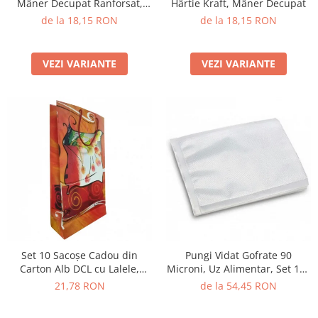
Mâner Decupat Ranforsat,
Hârtie Kraft, Mâner Decupat
Hârtie Premium
de la 18,15 RON
de la 18,15 RON
VEZI VARIANTE
VEZI VARIANTE
Set 10 Sacoșe Cadou din
Pungi Vidat Gofrate 90
Carton Alb DCL cu Lalele,
Microni, Uz Alimentar, Set 100
15x6x28 cm
buc
21,78 RON
de la 54,45 RON