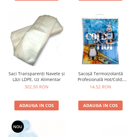
Saci Transparenți Navete și
Sacoșă Termoizolantă
Lăzi LDPE, Uz Alimentar
Profesională Hot/Cold,
Reutilizabilă, Închidere
302,50 RON
14,52 RON
Fermă
ADAUGA IN COS
ADAUGA IN COS
NOU