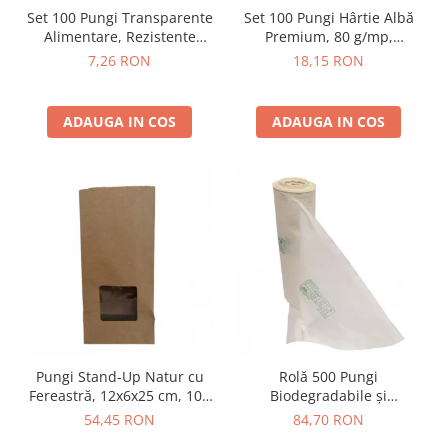
Set 100 Pungi Transparente
Set 100 Pungi Hârtie Albă
Alimentare, Rezistente
Premium, 80 g/mp,
Congelare
Netipărite (Diverse
7,26 RON
18,15 RON
Dimensiuni)
ADAUGA IN COS
ADAUGA IN COS
Pungi Stand-Up Natur cu
Rolă 500 Pungi
Fereastră, 12x6x25 cm, 100
Biodegradabile și
buc
Compostabile, 250x300 mm,
54,45 RON
84,70 RON
Tip Maieu, Certificate OK