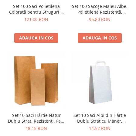
Set 100 Saci Polietilenă
Set 100 Sacoșe Maieu Albe,
Colorată pentru Struguri și
Polietilenă Rezistentă,
Recoltare, Rezistenți, 53x95
Diverse Mărimi
121,00 RON
96,80 RON
cm
ADAUGA IN COS
ADAUGA IN COS
Set 10 Saci Hârtie Natur
Set 10 Saci Albi din Hârtie
Dublu Strat, Rezistenți, Fără
Dublu Strat cu Mâner,
Mâner
Rezistenți, pentru Făină și
18,15 RON
14,52 RON
Furaje