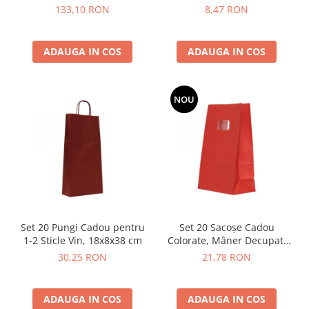
Umeraș, Transparente
Patiserie, Neimprimate
133,10 RON
8,47 RON
(Diverse Mărimi)
ADAUGA IN COS
ADAUGA IN COS
NOU
Set 20 Pungi Cadou pentru
Set 20 Sacoșe Cadou
1-2 Sticle Vin, 18x8x38 cm
Colorate, Mâner Decupat,
Mix Culori
30,25 RON
21,78 RON
ADAUGA IN COS
ADAUGA IN COS