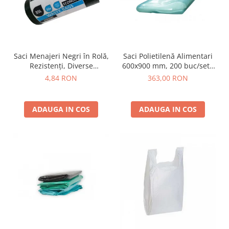
Saci Menajeri Negri în Rolă,
Saci Polietilenă Alimentari
Rezistenți, Diverse
600x900 mm, 200 buc/set -
Dimensiuni
Transparenți
4,84 RON
363,00 RON
ADAUGA IN COS
ADAUGA IN COS