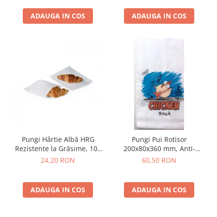
Compost
ADAUGA IN COS
ADAUGA IN COS
Pungi Hârtie Albă HRG
Pungi Pui Rotisor
Rezistente la Grăsime, 100
200x80x360 mm, Anti-
buc/set
Grăsime (Greaseproof), Set
24,20 RON
60,50 RON
ADAUGA IN COS
ADAUGA IN COS