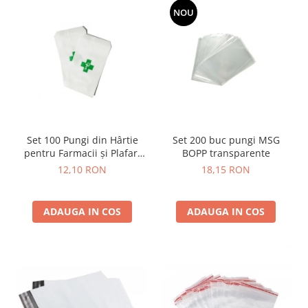
NOU
Set 100 Pungi din Hârtie
Set 200 buc pungi MSG
pentru Farmacii și Plafar,
BOPP transparente
Albe, Rezistente
12,10 RON
18,15 RON
ADAUGA IN COS
ADAUGA IN COS