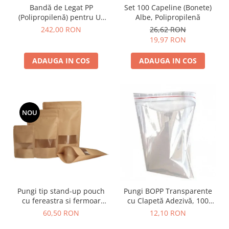
Bandă de Legat PP
Set 100 Capeline (Bonete)
(Polipropilenă) pentru Uz
Albe, Polipropilenă
Manual, Negru, Rezistentă
242,00 RON
26,62 RON
19,97 RON
ADAUGA IN COS
ADAUGA IN COS
NOU
Pungi tip stand-up pouch
Pungi BOPP Transparente
cu fereastra si fermoar
cu Clapetă Adezivă, 100
ziplock
buc/set
60,50 RON
12,10 RON