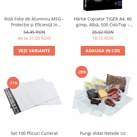
Rolă Folie de Aluminiu MSG –
Hârtie Copiator TIGER A4, 80
Protecție și Eficiență în
g/mp, Albă, 500 Coli/Top –
Bucătărie
Ideală pentru Imprimante
54,45 RON
26,62 RON
Laser și Inkjet
de la 31,00 RON
18,15 RON
VEZI VARIANTE
ADAUGA IN COS
-28%
-31%
Set 100 Plicuri Curierat
Pungi Vidat Netede Uz