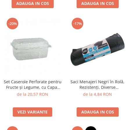
ADAUGA IN COS
ADAUGA IN COS
-20%
-17%
Set Caserole Perforate pentru
Saci Menajeri Negri în Rolă,
Fructe și Legume, cu Capac
Rezistenți, Diverse
Încorporat, PET Transparent
Dimensiuni
de la 20,57 RON
de la 4,84 RON
VEZI VARIANTE
ADAUGA IN COS