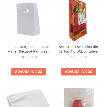
Set 20 Sacoșe Cadou Albe,
Set 10 Sacoșe Cadou din
Mâner Decupat Ranforsat,
Carton Alb DCL cu Lalele,
Hârtie Premium
15x6x28 cm
18,15 RON
21,78 RON
ADAUGA IN COS
ADAUGA IN COS