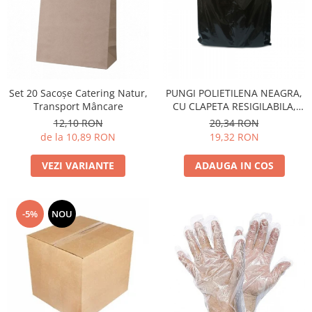
Set 20 Sacoșe Catering Natur,
PUNGI POLIETILENA NEAGRA,
Transport Mâncare
CU CLAPETA RESIGILABILA,
SET 20 BUC
12,10 RON
20,34 RON
de la 10,89 RON
19,32 RON
VEZI VARIANTE
ADAUGA IN COS
-5%
NOU