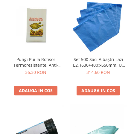
Pungi Pui la Rotisor
Set 500 Saci Albaștri Lăzi
Termorezistente, Anti-
E2, (630+400)x650mm, Uz
Grăsime
Alimentar
36,30 RON
314,60 RON
ADAUGA IN COS
ADAUGA IN COS