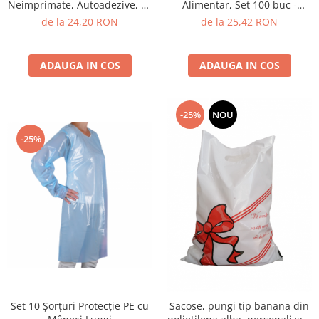
Neimprimate, Autoadezive, PE
Alimentar, Set 100 buc -
Opac
Diverse Mărimi
de la 24,20 RON
de la 25,42 RON
ADAUGA IN COS
ADAUGA IN COS
-25%
NOU
-25%
Set 10 Șorțuri Protecție PE cu
Sacose, pungi tip banana din