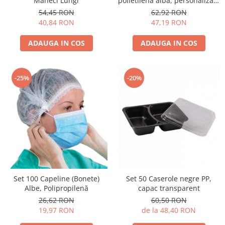
Mâneci Lungi
polietilena alba, personalizate
VA MULTUMIM. 50 buc/set
54,45 RON
62,92 RON
40,84 RON
47,19 RON
ADAUGA IN COS
ADAUGA IN COS
-25%
-20%
Set 100 Capeline (Bonete)
Set 50 Caserole negre PP,
Albe, Polipropilenă
capac transparent
26,62 RON
60,50 RON
19,97 RON
de la 48,40 RON