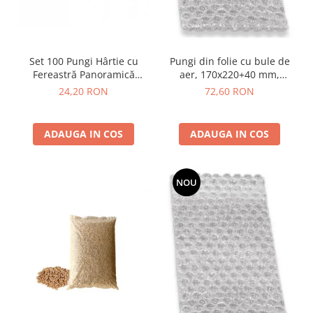
Set 100 Pungi Hârtie cu
Pungi din folie cu bule de
Fereastră Panoramică
aer, 170x220+40 mm,
BOPP, Diverse Mărimi,
inchidere clapeta adeziv
24,20 RON
72,60 RON
Panificație și Patiserie
permanent, 100 buc/set
ADAUGA IN COS
ADAUGA IN COS
NOU