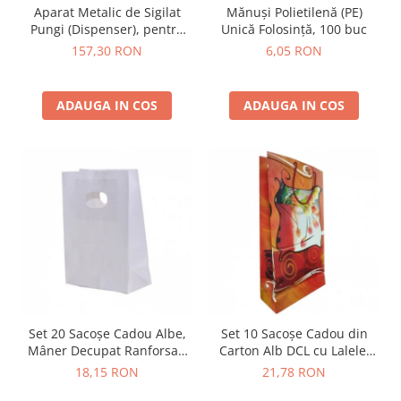
Aparat Metalic de Sigilat
Mănuși Polietilenă (PE)
Pungi (Dispenser), pentru
Unică Folosință, 100 buc
Bandă de 9mm
157,30 RON
6,05 RON
ADAUGA IN COS
ADAUGA IN COS
Set 20 Sacoșe Cadou Albe,
Set 10 Sacoșe Cadou din
Mâner Decupat Ranforsat,
Carton Alb DCL cu Lalele,
Hârtie Premium
15x6x28 cm
18,15 RON
21,78 RON