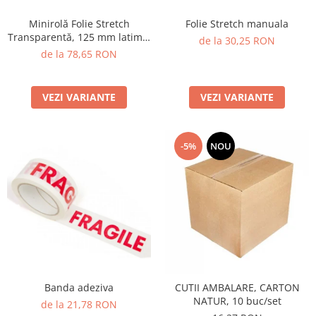
Minirolă Folie Stretch
Folie Stretch manuala
Transparentă, 125 mm latime,
de la 30,25 RON
23 My
de la 78,65 RON
VEZI VARIANTE
VEZI VARIANTE
-5%
NOU
Banda adeziva
CUTII AMBALARE, CARTON
NATUR, 10 buc/set
de la 21,78 RON