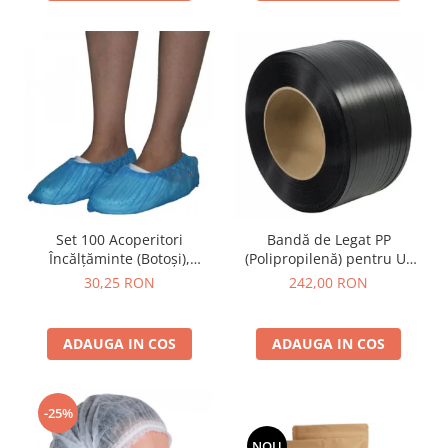
Set 100 Acoperitori
Bandă de Legat PP
Încălțăminte (Botoși),
(Polipropilenă) pentru Uz
Albaștri, Universali
Manual, Negru, Rezistentă
30,25 RON
242,00 RON
ADAUGA IN COS
ADAUGA IN COS
-25%
NOU