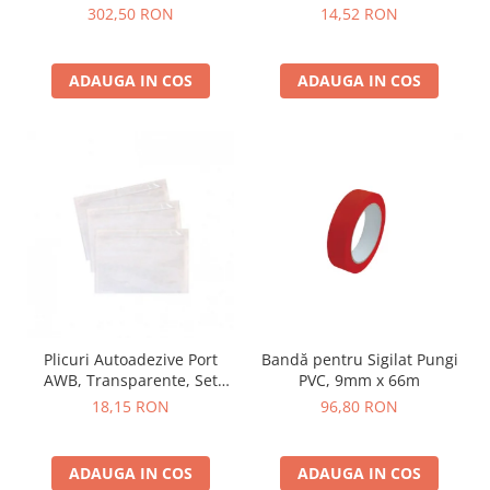
Reutilizabilă, Închidere
302,50 RON
14,52 RON
Fermă
ADAUGA IN COS
ADAUGA IN COS
Plicuri Autoadezive Port
Bandă pentru Sigilat Pungi
AWB, Transparente, Set
PVC, 9mm x 66m
100/250/500/1000 buc
18,15 RON
96,80 RON
ADAUGA IN COS
ADAUGA IN COS