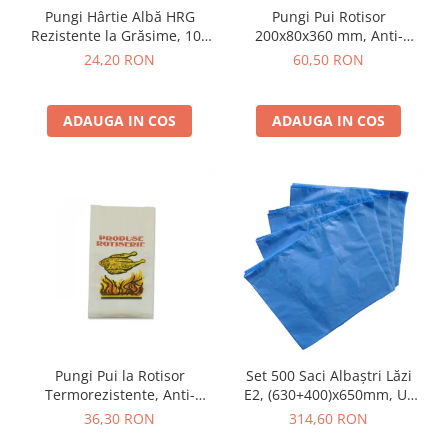
Pungi Hârtie Albă HRG
Pungi Pui Rotisor
Rezistente la Grăsime, 100
200x80x360 mm, Anti-
buc/set
Grăsime (Greaseproof), Set
24,20 RON
60,50 RON
ADAUGA IN COS
ADAUGA IN COS
Pungi Pui la Rotisor
Set 500 Saci Albaștri Lăzi
Termorezistente, Anti-
E2, (630+400)x650mm, Uz
Grăsime
Alimentar
36,30 RON
314,60 RON