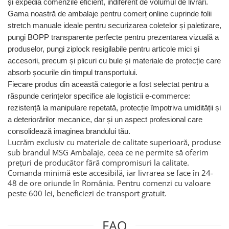
și expedia comenzile eficient, indiferent de volumul de livrări.
Gama noastră de ambalaje pentru comerț online cuprinde folii
stretch manuale ideale pentru securizarea coletelor și paletizare,
pungi BOPP transparente perfecte pentru prezentarea vizuală a
produselor, pungi ziplock resigilabile pentru articole mici și
accesorii, precum și plicuri cu bule și materiale de protecție care
absorb șocurile din timpul transportului.
Fiecare produs din această categorie a fost selectat pentru a
răspunde cerințelor specifice ale logisticii e-commerce:
rezistență la manipulare repetată, protecție împotriva umidității și
a deteriorărilor mecanice, dar și un aspect profesional care
consolidează imaginea brandului tău.
Lucrăm exclusiv cu materiale de calitate superioară, produse
sub brandul MSG Ambalaje, ceea ce ne permite să oferim
prețuri de producător fără compromisuri la calitate.
Comanda minimă este accesibilă, iar livrarea se face în 24-
48 de ore oriunde în România. Pentru comenzi cu valoare
peste 600 lei, beneficiezi de transport gratuit.
FAQ