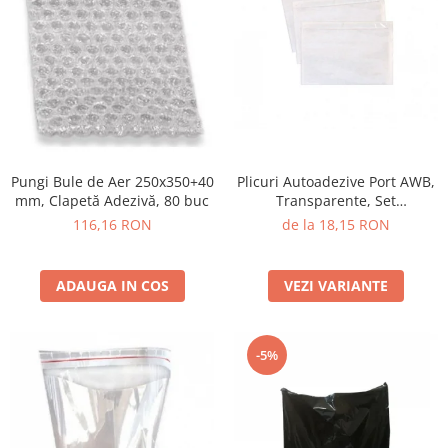
Pungi Bule de Aer 250x350+40
Plicuri Autoadezive Port AWB,
mm, Clapetă Adezivă, 80 buc
Transparente, Set
100/250/500/1000 buc
116,16 RON
de la 18,15 RON
ADAUGA IN COS
VEZI VARIANTE
-5%