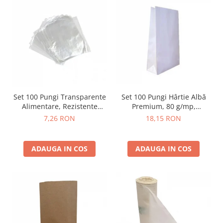
Set 100 Pungi Transparente
Set 100 Pungi Hârtie Albă
Alimentare, Rezistente
Premium, 80 g/mp,
Congelare
Netipărite (Diverse
7,26 RON
18,15 RON
Dimensiuni)
ADAUGA IN COS
ADAUGA IN COS