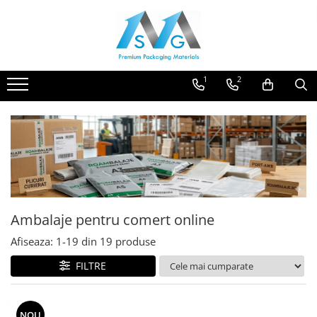
Categorii ambalaje MSG
Ambalaje pentru comert online
1
2
Ambalaje pentru panificatie,
patiserii, fast-food si horeca
Ambalaje pentru abatoare si
industria de procesare a carnii
Ambalaje pentru comert offline
Ambalaje pentru industria
moraritului
Ambalaje pentru comert online
Ambalaje agro-industriale
Afiseaza:
1-
19
din
19
produse
Protectie
FILTRE
Alte ambalaje
NOU