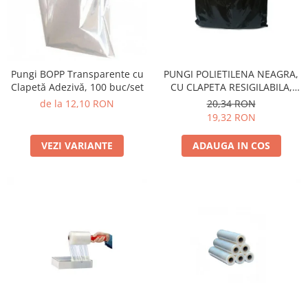
Pungi BOPP Transparente cu
PUNGI POLIETILENA NEAGRA,
Clapetă Adezivă, 100 buc/set
CU CLAPETA RESIGILABILA,
SET 20 BUC
de la 12,10 RON
20,34 RON
19,32 RON
VEZI VARIANTE
ADAUGA IN COS