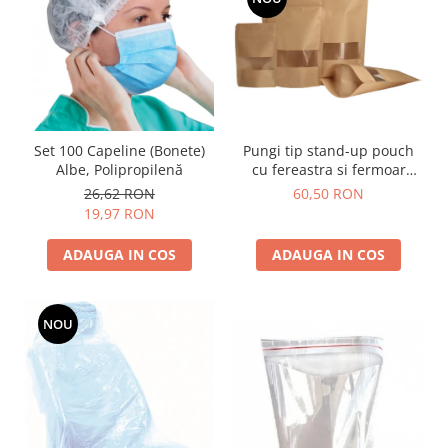
Pungi tip stand-up pouch
Set 100 Capeline (Bonete)
cu fereastra si fermoar
Albe, Polipropilenă
ziplock
60,50 RON
26,62 RON
19,97 RON
ADAUGA IN COS
ADAUGA IN COS
NOU