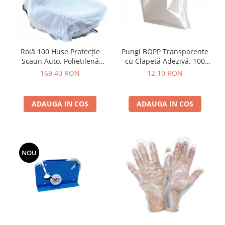
Pungi BOPP Transparente
Rolă 100 Huse Protecție
cu Clapetă Adezivă, 100
Scaun Auto, Polietilenă
buc/set
(LDPE), Mărime Universală,
12,10 RON
169,40 RON
Uz Profesional Service
ADAUGA IN COS
ADAUGA IN COS
NOU