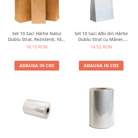
Set 10 Saci Hârtie Natur
Set 10 Saci Albi din Hârtie
Dublu Strat, Rezistenți, Fără
Dublu Strat cu Mâner,
Mâner
Rezistenți, pentru Făină și
18,15 RON
14,52 RON
Furaje
ADAUGA IN COS
ADAUGA IN COS