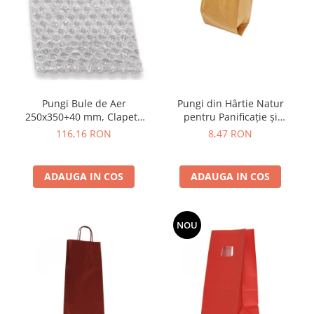
Pungi din Hârtie Natur
Pungi Bule de Aer
pentru Panificație și
250x350+40 mm, Clapetă
Patiserie, Neimprimate
Adezivă, 80 buc
8,47 RON
116,16 RON
(Diverse Mărimi)
ADAUGA IN COS
ADAUGA IN COS
NOU