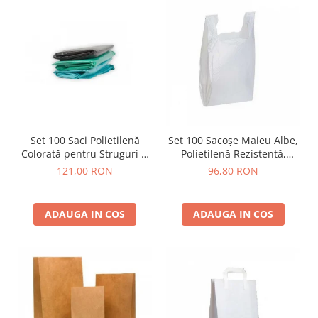
Set 100 Saci Polietilenă
Set 100 Sacoșe Maieu Albe,
Colorată pentru Struguri și
Polietilenă Rezistentă,
Recoltare, Rezistenți, 53x95
Diverse Mărimi
121,00 RON
96,80 RON
cm
ADAUGA IN COS
ADAUGA IN COS