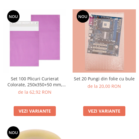
NOU
NOU
Set 100 Plicuri Curierat
Set 20 Pungi din folie cu bule
Colorate, 250x350+50 mm,
de la 20,00 RON
Autoadezive
de la 62,92 RON
VEZI VARIANTE
VEZI VARIANTE
NOU