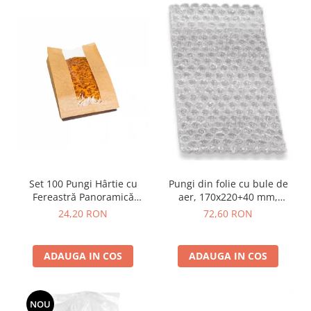
Set 100 Pungi Hârtie cu
Pungi din folie cu bule de
Fereastră Panoramică
aer, 170x220+40 mm,
BOPP, Diverse Mărimi,
inchidere clapeta adeziv
24,20 RON
72,60 RON
Panificație și Patiserie
permanent, 100 buc/set
ADAUGA IN COS
ADAUGA IN COS
NOU