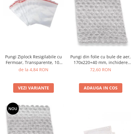
Pungi Ziplock Resigilabile cu
Pungi din folie cu bule de aer,
Fermoar, Transparente, 100
170x220+40 mm, inchidere
buc
clapeta adeziv permanent,
de la 4,84 RON
72,60 RON
100 buc/set
VEZI VARIANTE
ADAUGA IN COS
NOU