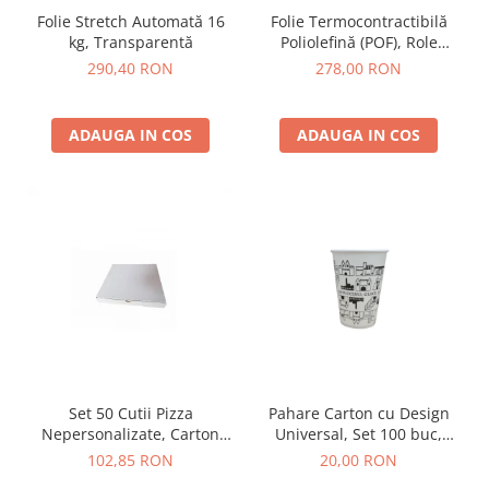
Folie Stretch Automată 16
Folie Termocontractibilă
kg, Transparentă
Poliolefină (POF), Role
Diverse Lățimi și Grosimi
290,40 RON
278,00 RON
(15/19 microni)
ADAUGA IN COS
ADAUGA IN COS
Set 50 Cutii Pizza
Pahare Carton cu Design
Nepersonalizate, Carton
Universal, Set 100 buc,
Micro-Ondul, Alb/Natur
Diverse Mărimi
102,85 RON
20,00 RON