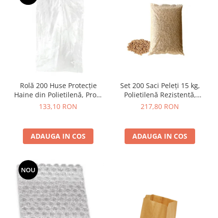
Rolă 200 Huse Protecție
Set 200 Saci Peleți 15 kg,
Haine din Polietilenă, Profil
Polietilenă Rezistentă,
Umeraș, Transparente
460x700 mm, Neimprimați
133,10 RON
217,80 RON
ADAUGA IN COS
ADAUGA IN COS
NOU