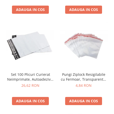
ADAUGA IN COS
ADAUGA IN COS
Set 100 Plicuri Curierat
Pungi Ziplock Resigilabile
Neimprimate, Autoadezive,
cu Fermoar, Transparente,
PE Opac
100 buc
26,62 RON
4,84 RON
ADAUGA IN COS
ADAUGA IN COS