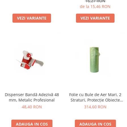
16,27 RON
de la 15,46 RON
VEZI VARIANTE
VEZI VARIANTE
Dispenser Bandă Adezivă 48
Folie cu Bule de Aer Mari, 2
mm, Metalic Profesional
Straturi, Protecție Obiecte
Grele
48,40 RON
314,60 RON
ADAUGA IN COS
ADAUGA IN COS