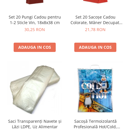
Set 20 Pungi Cadou pentru
Set 20 Sacoșe Cadou
1-2 Sticle Vin, 18x8x38 cm
Colorate, Mâner Decupat,
Mix Culori
30,25 RON
21,78 RON
ADAUGA IN COS
ADAUGA IN COS
Saci Transparenți Navete și
Sacoșă Termoizolantă
Lăzi LDPE, Uz Alimentar
Profesională Hot/Cold,