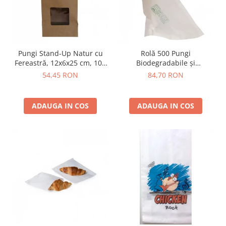
Pungi Stand-Up Natur cu
Rolă 500 Pungi
Fereastră, 12x6x25 cm, 100
Biodegradabile și
buc
Compostabile, 250x300 mm,
54,45 RON
84,70 RON
Tip Maieu, Certificate OK
Compost
ADAUGA IN COS
ADAUGA IN COS