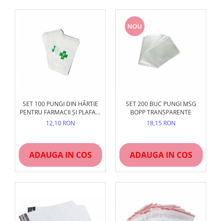
NOU
SET 100 PUNGI DIN HÂRTIE
SET 200 BUC PUNGI MSG
PENTRU FARMACII ȘI PLAFAR,
BOPP TRANSPARENTE
ALBE, REZISTENTE
12,10 RON
18,15 RON
ADAUGA IN COS
ADAUGA IN COS