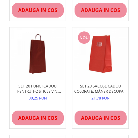
ADAUGA IN COS
ADAUGA IN COS
NOU
SET 20 PUNGI CADOU
SET 20 SACOȘE CADOU
PENTRU 1-2 STICLE VIN,
COLORATE, MÂNER DECUPAT,
18X8X38 CM
MIX CULORI
30,25 RON
21,78 RON
ADAUGA IN COS
ADAUGA IN COS