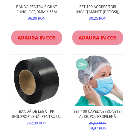
BANDĂ PENTRU SIGILAT
SET 100 ACOPERITORI
PUNGI PVC, 9MM X 66M
ÎNCĂLȚĂMINTE (BOTOȘI),
ALBAȘTRI, UNIVERSALI
96,80 RON
30,25 RON
ADAUGA IN COS
ADAUGA IN COS
-25%
BANDĂ DE LEGAT PP
SET 100 CAPELINE (BONETE)
(POLIPROPILENĂ) PENTRU UZ
ALBE, POLIPROPILENĂ
MANUAL, NEGRU,
242,00 RON
26,62 RON
REZISTENTĂ
19,97 RON