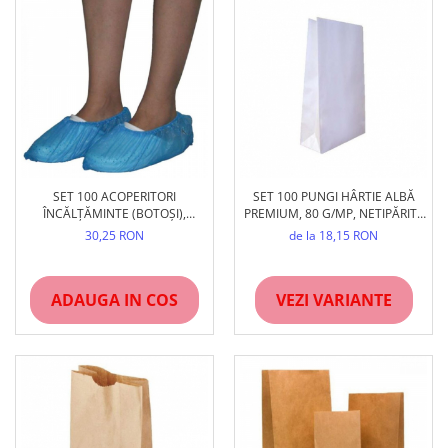
SET 100 ACOPERITORI
SET 100 PUNGI HÂRTIE ALBĂ
ÎNCĂLȚĂMINTE (BOTOȘI),
PREMIUM, 80 G/MP, NETIPĂRITE
ALBAȘTRI, UNIVERSALI
(DIVERSE DIMENSIUNI)
30,25 RON
de la 18,15 RON
ADAUGA IN COS
VEZI VARIANTE