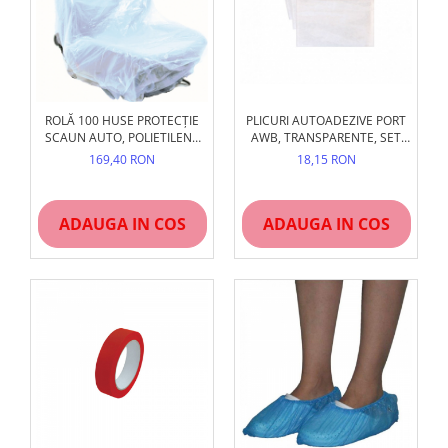
ROLĂ 100 HUSE PROTECȚIE
PLICURI AUTOADEZIVE PORT
SCAUN AUTO, POLIETILENĂ
AWB, TRANSPARENTE, SET
(LDPE), MĂRIME UNIVERSALĂ,
100/250/500/1000 BUC
169,40 RON
18,15 RON
UZ PROFESIONAL SERVICE
ADAUGA IN COS
ADAUGA IN COS