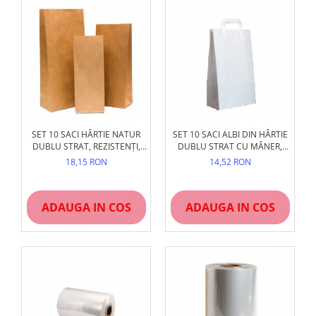
SET 10 SACI HÂRTIE NATUR
SET 10 SACI ALBI DIN HÂRTIE
DUBLU STRAT, REZISTENȚI,
DUBLU STRAT CU MÂNER,
FĂRĂ MÂNER
REZISTENȚI, PENTRU FĂINĂ ȘI
18,15 RON
14,52 RON
FURAJE
ADAUGA IN COS
ADAUGA IN COS