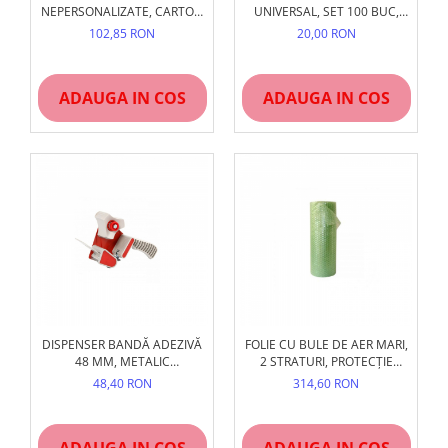
NEPERSONALIZATE, CARTON
UNIVERSAL, SET 100 BUC,
MICRO-ONDUL, ALB/NATUR
DIVERSE MĂRIMI
102,85 RON
20,00 RON
ADAUGA IN COS
ADAUGA IN COS
DISPENSER BANDĂ ADEZIVĂ
FOLIE CU BULE DE AER MARI,
48 MM, METALIC
2 STRATURI, PROTECȚIE
PROFESIONAL
OBIECTE GRELE
48,40 RON
314,60 RON