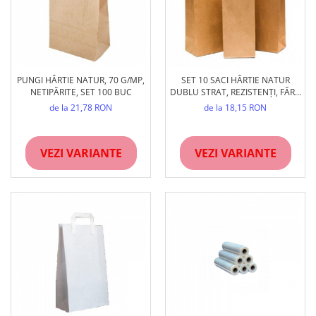
PUNGI HÂRTIE NATUR, 70 G/MP,
SET 10 SACI HÂRTIE NATUR
NETIPĂRITE, SET 100 BUC
DUBLU STRAT, REZISTENȚI, FĂRĂ
MÂNER
de la 21,78 RON
de la 18,15 RON
VEZI VARIANTE
VEZI VARIANTE