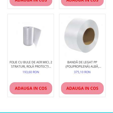
ADAUGA IN COS
ADAUGA IN COS
FOLIE CU BULE DE AER MICI, 2
BANDĂ DE LEGAT PP
STRATURI, ROLĂ PROTECȚIE
(POLIPROPILENĂ) ALBĂ,
FRAGILE
STRAPPING PALETIZARE
193,60 RON
375,10 RON
ADAUGA IN COS
ADAUGA IN COS