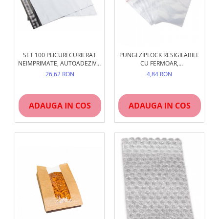
SET 100 PLICURI CURIERAT
PUNGI ZIPLOCK RESIGILABILE
NEIMPRIMATE, AUTOADEZIVE,
CU FERMOAR,
PE OPAC
TRANSPARENTE, 100 BUC
26,62 RON
4,84 RON
ADAUGA IN COS
ADAUGA IN COS