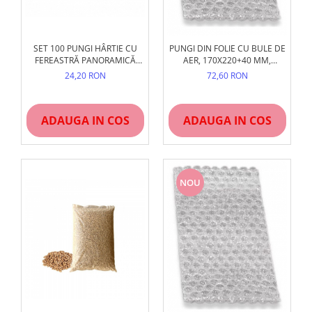
SET 100 PUNGI HÂRTIE CU
PUNGI DIN FOLIE CU BULE DE
FEREASTRĂ PANORAMICĂ
AER, 170X220+40 MM,
BOPP, DIVERSE MĂRIMI,
INCHIDERE CLAPETA ADEZIV
24,20 RON
72,60 RON
PANIFICAȚIE ȘI PATISERIE
PERMANENT, 100 BUC/SET
ADAUGA IN COS
ADAUGA IN COS
NOU