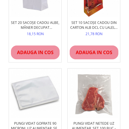
SET 20 SACOȘE CADOU ALBE,
SET 10 SACOȘE CADOU DIN
MÂNER DECUPAT
CARTON ALB DCL CU LALELE,
RANFORSAT, HÂRTIE
15X6X28 CM
18,15 RON
21,78 RON
PREMIUM
ADAUGA IN COS
ADAUGA IN COS
PUNGI VIDAT GOFRATE 90
PUNGI VIDAT NETEDE UZ
MICRONI, UZ ALIMENTAR, SET
ALIMENTAR, SET 100 BUC -