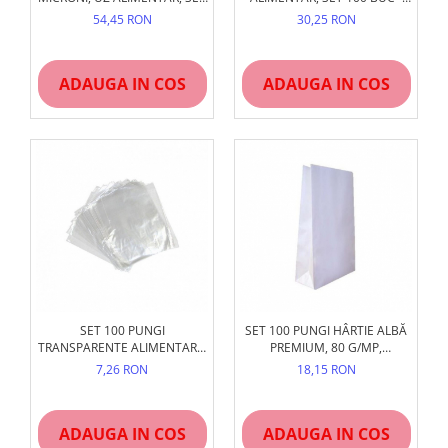
100 BUC
DIVERSE MĂRIMI
54,45 RON
30,25 RON
ADAUGA IN COS
ADAUGA IN COS
SET 100 PUNGI
SET 100 PUNGI HÂRTIE ALBĂ
TRANSPARENTE ALIMENTARE,
PREMIUM, 80 G/MP,
REZISTENTE CONGELARE
NETIPĂRITE (DIVERSE
7,26 RON
18,15 RON
DIMENSIUNI)
ADAUGA IN COS
ADAUGA IN COS