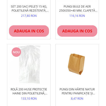
SET 200 SACI PELEȚI 15 KG,
PUNGI BULE DE AER
POLIETILENĂ REZISTENTĂ,
250X350+40 MM, CLAPETĂ
460X700 MM, NEIMPRIMAȚI
ADEZIVĂ, 80 BUC
217,80 RON
116,16 RON
ADAUGA IN COS
ADAUGA IN COS
NOU
ROLĂ 200 HUSE PROTECȚIE
PUNGI DIN HÂRTIE NATUR
HAINE DIN POLIETILENĂ,
PENTRU PANIFICAȚIE ȘI
PROFIL UMERAȘ,
PATISERIE, NEIMPRIMATE
133,10 RON
8,47 RON
TRANSPARENTE
(DIVERSE MĂRIMI)