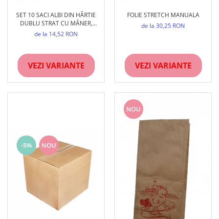
SET 10 SACI ALBI DIN HÂRTIE
FOLIE STRETCH MANUALA
DUBLU STRAT CU MÂNER,
de la 30,25 RON
REZISTENȚI, PENTRU FĂINĂ ȘI
de la 14,52 RON
FURAJE
VEZI VARIANTE
VEZI VARIANTE
NOU
-5%
NOU