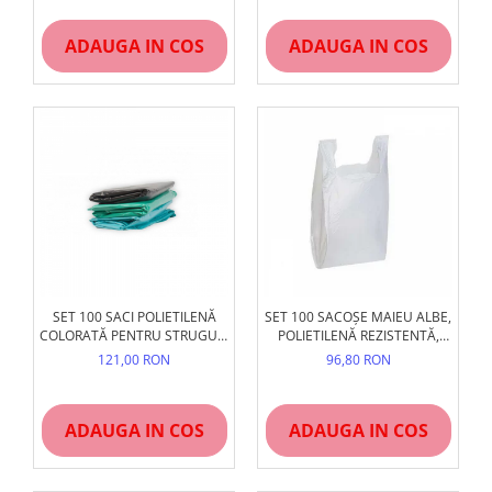
ADAUGA IN COS
ADAUGA IN COS
SET 100 SACI POLIETILENĂ
SET 100 SACOȘE MAIEU ALBE,
COLORATĂ PENTRU STRUGURI
POLIETILENĂ REZISTENTĂ,
ȘI RECOLTARE, REZISTENȚI,
DIVERSE MĂRIMI
121,00 RON
96,80 RON
53X95 CM
ADAUGA IN COS
ADAUGA IN COS