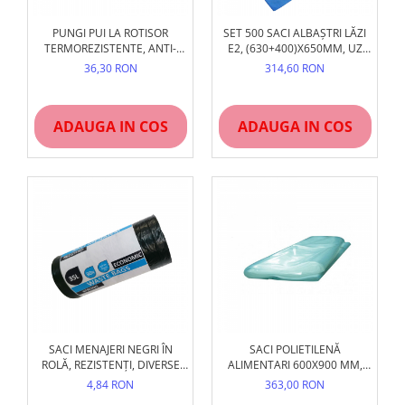
PUNGI PUI LA ROTISOR
SET 500 SACI ALBAȘTRI LĂZI
TERMOREZISTENTE, ANTI-
E2, (630+400)X650MM, UZ
GRĂSIME
ALIMENTAR
36,30 RON
314,60 RON
ADAUGA IN COS
ADAUGA IN COS
SACI MENAJERI NEGRI ÎN
SACI POLIETILENĂ
ROLĂ, REZISTENȚI, DIVERSE
ALIMENTARI 600X900 MM,
DIMENSIUNI
200 BUC/SET - TRANSPARENȚI
4,84 RON
363,00 RON