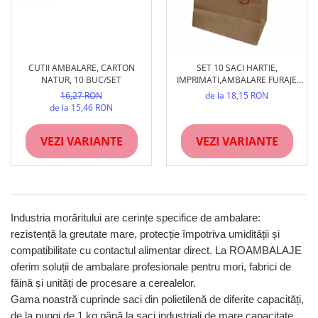
CUTII AMBALARE, CARTON
SET 10 SACI HARTIE,
NATUR, 10 BUC/SET
IMPRIMATI,AMBALARE FURAJE
PUI
16,27 RON
de la 18,15 RON
de la 15,46 RON
VEZI VARIANTE
VEZI VARIANTE
Industria morăritului are cerințe specifice de ambalare:
rezistență la greutate mare, protecție împotriva umidității și
compatibilitate cu contactul alimentar direct. La ROAMBALAJE
oferim soluții de ambalare profesionale pentru mori, fabrici de
făină și unități de procesare a cerealelor.
Gama noastră cuprinde saci din polietilenă de diferite capacități,
de la pungi de 1 kg până la saci industriali de mare capacitate,