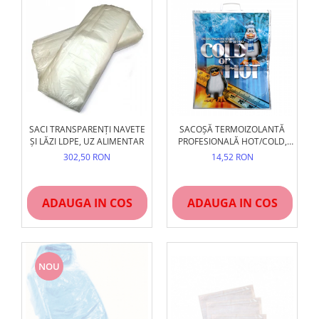
SACI TRANSPARENȚI NAVETE
SACOȘĂ TERMOIZOLANTĂ
ȘI LĂZI LDPE, UZ ALIMENTAR
PROFESIONALĂ HOT/COLD,
REUTILIZABILĂ, ÎNCHIDERE
302,50 RON
14,52 RON
FERMĂ
ADAUGA IN COS
ADAUGA IN COS
NOU