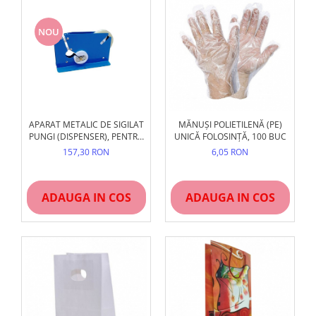
NOU
APARAT METALIC DE SIGILAT
MĂNUȘI POLIETILENĂ (PE)
PUNGI (DISPENSER), PENTRU
UNICĂ FOLOSINȚĂ, 100 BUC
BANDĂ DE 9MM
157,30 RON
6,05 RON
ADAUGA IN COS
ADAUGA IN COS