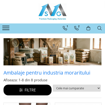
Categorii ambalaje MSG
Ambalaje pentru comert online
1
2
Ambalaje pentru panificatie,
patiserii, fast-food si horeca
Ambalaje pentru abatoare si
industria de procesare a carnii
Ambalaje pentru comert offline
Ambalaje pentru industria
moraritului
Ambalaje pentru industria moraritului
Ambalaje agro-industriale
Afiseaza:
1-
8
din
8
produse
Protectie
FILTRE
Alte ambalaje