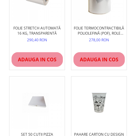
FOLIE STRETCH AUTOMATĂ
FOLIE TERMOCONTRACTIBILĂ
16 KG, TRANSPARENTĂ
POLIOLEFINĂ (POF), ROLE
DIVERSE LĂȚIMI ȘI GROSIMI
290,40 RON
278,00 RON
(15/19 MICRONI)
ADAUGA IN COS
ADAUGA IN COS
SET 50 CUTII PIZZA
PAHARE CARTON CU DESIGN