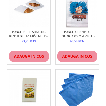
PUNGI HÂRTIE ALBĂ HRG
PUNGI PUI ROTISOR
REZISTENTE LA GRĂSIME, 100
200X80X360 MM, ANTI-
BUC/SET
GRĂSIME (GREASEPROOF),
24,20 RON
60,50 RON
SET
ADAUGA IN COS
ADAUGA IN COS