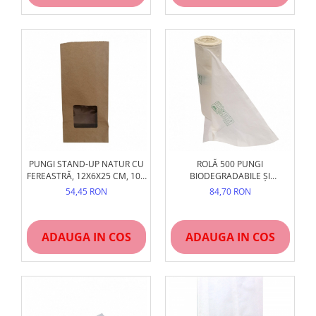
PUNGI STAND-UP NATUR CU
ROLĂ 500 PUNGI
FEREASTRĂ, 12X6X25 CM, 100
BIODEGRADABILE ȘI
BUC
COMPOSTABILE, 250X300
54,45 RON
84,70 RON
MM, TIP MAIEU, CERTIFICATE
OK COMPOST
ADAUGA IN COS
ADAUGA IN COS