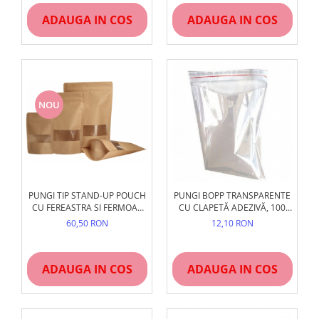
ADAUGA IN COS
ADAUGA IN COS
NOU
PUNGI TIP STAND-UP POUCH
PUNGI BOPP TRANSPARENTE
CU FEREASTRA SI FERMOAR
CU CLAPETĂ ADEZIVĂ, 100
ZIPLOCK
BUC/SET
60,50 RON
12,10 RON
ADAUGA IN COS
ADAUGA IN COS